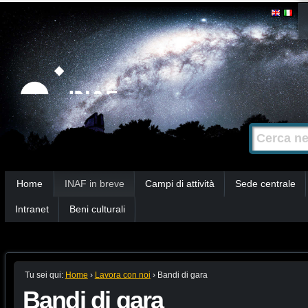
Salta
Strumenti
personali
ai
contenuti.
|
Salta
alla
Cerca nel s
Ricerca
navigazione
avanzata…
Sezioni
Home
INAF in breve
Campi di attività
Sede centrale
Intranet
Beni culturali
Tu sei qui:
Home
›
Lavora con noi
›
Bandi di gara
Bandi di gara