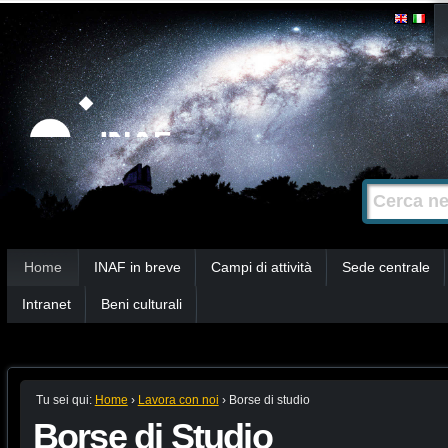
Salta
Strumenti
personali
ai
contenuti.
|
Salta
alla
Cerca nel s
Ricerca
navigazione
avanzata…
Sezioni
Home
INAF in breve
Campi di attività
Sede centrale
Intranet
Beni culturali
Tu sei qui:
Home
›
Lavora con noi
›
Borse di studio
Borse di Studio