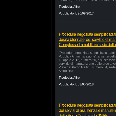
triennale, dei servizi assicurativi dello "I
Tipologia
:
Altro
Pubblicato il:
26/09/2017
Procedura negoziata semplificata tr
durata biennale, del servizio di ma
Complesso Immobiliare sede della
"Procedura negoziata semplificata tramite
Pubblica Amministrazione", ai sensi dell'
18 aprile 2016, numero 50, e successive m
servizio di manutenzione delle aree a v
Viale del Parco Mellini, numero 84, sede 
Astrofisica".
Tipologia
:
Altro
Pubblicato il:
03/05/2018
Procedura negoziata semplificata t
dei servizi di assistenza e manutenz
della Sede Centrale dell'INAF