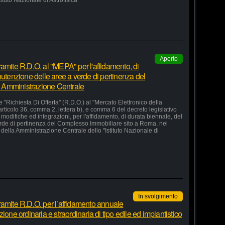
stituto Nazionale di Astrofisica"
Aperto
amite R.D.O. al "MEPA" per l'affidamento, di
nutenzione delle aree a verde di pertinenza del
 Amministrazione Centrale
 "Richiesta Di Offerta" (R.D.O.) al "Mercato Elettronico della
articolo 36, comma 2, lettera b), e comma 6 del decreto legislativo
odifiche ed integrazioni, per l'affidamento, di durata biennale, del
erde di pertinenza del Complesso Immobiliare sito a Roma, nel
della Amministrazione Centrale dello "Istituto Nazionale di
In svolgimento
ramite R.D.O. per l’affidamento annuale
ione ordinaria e straordinaria di tipo edile ed impiantistico