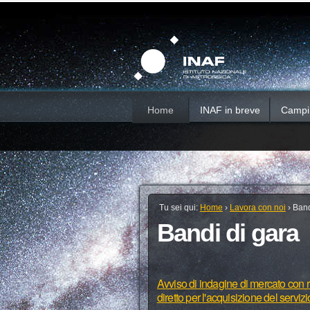
Salta
Strumenti
Sezioni
personali
ai
contenuti.
|
Salta
alla
navigazione
Home
INAF in breve
Campi d
Tu sei qui:
Home
›
Lavora con noi
›
Band
Bandi di gara
Avviso di indagine di mercato con ri
diretto per l'acquisizione del serviz