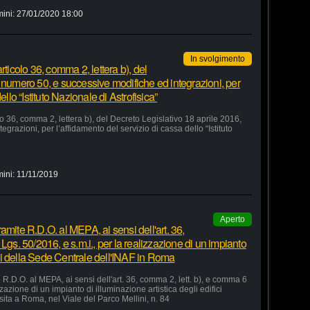
mini:
27/01/2020 18:00
In svolgimento
rticolo 36, comma 2, lettera b), del
 numero 50, e successive modifiche ed integrazioni, per
ello “Istituto Nazionale di Astrofisica”
lo 36, comma 2, lettera b), del Decreto Legislativo 18 aprile 2016,
razioni, per l’affidamento del servizio di cassa dello “Istituto
mini:
11/11/2019
Aperto
amite R.D.O. al MEPA, ai sensi dell'art. 36,
Lgs. 50/2016, e s.m.i., per la realizzazione di un impianto
fici della Sede Centrale dell'INAF in Roma
R.D.O. al MEPA, ai sensi dell'art. 36, comma 2, lett. b), e comma 6
zzazione di un impianto di illuminazione artistica degli edifici
sita a Roma, nel Viale del Parco Mellini, n. 84