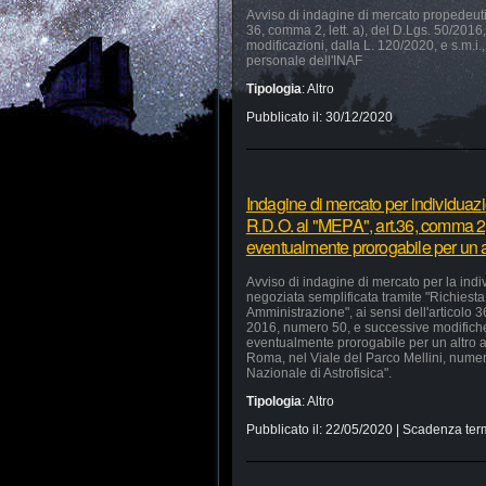
Avviso di indagine di mercato propedeutica
36, comma 2, lett. a), del D.Lgs. 50/2016, 
modificazioni, dalla L. 120/2020, e s.m.i.,
personale dell'INAF
Tipologia
:
Altro
Pubblicato il:
30/12/2020
Indagine di mercato per individuaz
R.D.O. al "MEPA", art.36, comma 2, 
eventualmente prorogabile per un a
Avviso di indagine di mercato per la ind
negoziata semplificata tramite "Richiesta 
Amministrazione", ai sensi dell'articolo 
2016, numero 50, e successive modifiche 
eventualmente prorogabile per un altro a
Roma, nel Viale del Parco Mellini, numer
Nazionale di Astrofisica".
Tipologia
:
Altro
Pubblicato il:
22/05/2020
| Scadenza ter