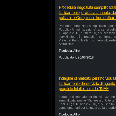
Procedura negoziata semplificata tr
l’affidamento, di durata annuale, dei
pulizia del Complesso Immobiliare
Procedura negoziata semplificata tramite 
Pubblica Amministrazione”, ai sensi dell'
18 aprile 2016, numero 50, e successive m
servizi integrati di reception, portierat
Viale del Parco Mellini, numero 84, sede 
Astrofisica"
Tipologia
:
Altro
Pubblicato il:
26/06/2018
Indagine di mercato per l'individua
l’affidamento del servizio di agente
proprietà intellettuale dell'INAF
Indagine di mercato per l'individuazione
semplificata tramite “Richiesta di Offerta”
6del D.Lgs. 18 aprile 2016, n. 50, e s.m.i.
complementari per la tutela della propriet
Tipologia
:
Altro