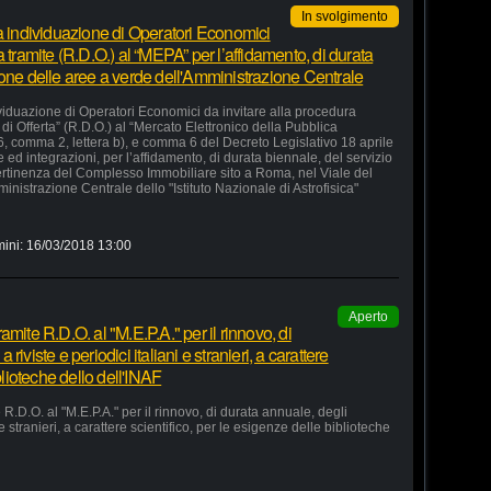
In svolgimento
la individuazione di Operatori Economici
 tramite (R.D.O.) al “MEPA” per l’affidamento, di durata
ione delle aree a verde dell'Amministrazione Centrale
ividuazione di Operatori Economici da invitare alla procedura
di Offerta” (R.D.O.) al “Mercato Elettronico della Pubblica
36, comma 2, lettera b), e comma 6 del Decreto Legislativo 18 aprile
d integrazioni, per l’affidamento, di durata biennale, del servizio
ertinenza del Complesso Immobiliare sito a Roma, nel Viale del
nistrazione Centrale dello "Istituto Nazionale di Astrofisica"
mini:
16/03/2018 13:00
Aperto
mite R.D.O. al "M.E.P.A." per il rinnovo, di
iviste e periodici italiani e stranieri, a carattere
blioteche dello dell'INAF
R.D.O. al "M.E.P.A." per il rinnovo, di durata annuale, degli
e stranieri, a carattere scientifico, per le esigenze delle biblioteche