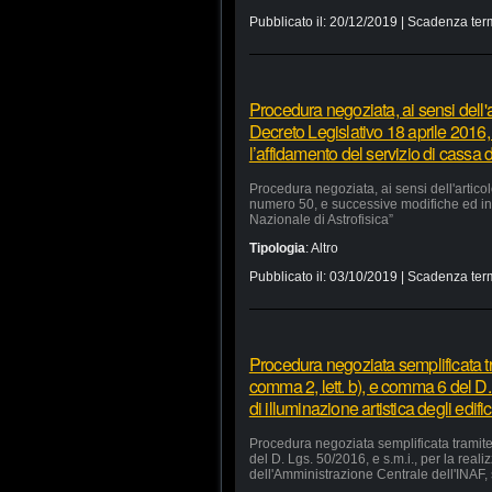
Pubblicato il:
20/12/2019
| Scadenza ter
Procedura negoziata, ai sensi dell'a
Decreto Legislativo 18 aprile 2016,
l’affidamento del servizio di cassa d
Procedura negoziata, ai sensi dell'artico
numero 50, e successive modifiche ed integ
Nazionale di Astrofisica”
Tipologia
:
Altro
Pubblicato il:
03/10/2019
| Scadenza ter
Procedura negoziata semplificata tr
comma 2, lett. b), e comma 6 del D. 
di illuminazione artistica degli edi
Procedura negoziata semplificata tramite 
del D. Lgs. 50/2016, e s.m.i., per la reali
dell'Amministrazione Centrale dell'INAF, 