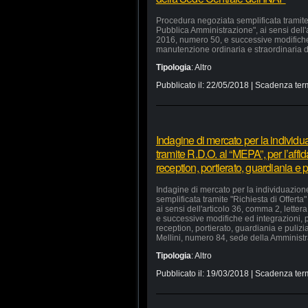
Procedura negoziata semplificata tramite 
Pubblica Amministrazione", ai sensi dell'a
2016, numero 50, e successive modifiche e
manutenzione ordinaria e straordinaria di
Tipologia
:
Altro
Pubblicato il:
22/05/2018
| Scadenza ter
Indagine di mercato per la individu
tramite R.D.O. al “MEPA”, per l’affid
reception, portierato, guardiania e
Indagine di mercato per la individuazion
semplificata tramite "Richiesta di Offerta
ai sensi dell'articolo 36, comma 2, lette
e successive modifiche ed integrazioni, pe
reception, portierato, guardiania e puliz
Mellini, numero 84, sede della Amministra
Tipologia
:
Altro
Pubblicato il:
19/03/2018
| Scadenza ter