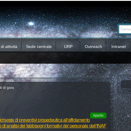
Ricerca
Cerca nel 
avanzata…
i attività
Sede centrale
URP
Outreach
Intranet
i di gara
Aperto
chiesta di preventivi propedeutica all'affidamento
io di analisi dei fabbisogni formativi del personale dell'INAF