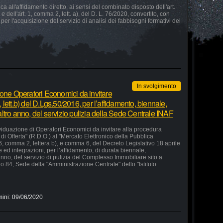
 all'affidamento diretto, ai sensi del combinato disposto dell'art.
e dell'art. 1, comma 2, lett. a), del D. L. 76/2020, convertito, con
 per l'acquisizione del servizio di analisi dei fabbisogni formativi del
In svolgimento
ione Operatori Economici da invitare
lett.b) del D.Lgs.50/2016, per l’affidamento, biennale,
ltro anno, del servizio pulizia della Sede Centrale INAF
ividuazione di Operatori Economici da invitare alla procedura
di Offerta" (R.D.O.) al "Mercato Elettronico della Pubblica
36, comma 2, lettera b), e comma 6, del Decreto Legislativo 18 aprile
ed integrazioni, per l’affidamento, di durata biennale,
nno, del servizio di pulizia del Complesso Immobiliare sito a
o 84, Sede della "Amministrazione Centrale" dello "Istituto
mini:
09/06/2020