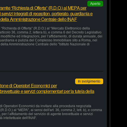
Aperto
amite “Richiesta di Offerta” (R.D.O.) al MEPA per
 servizi integrati di reception, portierato, guardiania e
 della Amministrazione Centrale dello INAF
“Richiesta di Offerta” (R.D.O.) al “Mercato Elettronico della
articolo 36, comma 2, lettera b), e comma 6 del Decreto Legislativo
odifiche ed integrazioni, per l’affidamento, di durata annuale, dei
o, guardiania e pulizia del Complesso Immobiliare sito a Roma, nel
della Amministrazione Centrale dello "Istituto Nazionale di
In svolgimento
zione di Operatori Economici per
 brevettuale e servizi complementari per la tutela della
 di Operatori Economici da invitare alla procedura negoziata
 (R.D.O.) al “MEPA”, ai sensi dell'art. 36, comma 2, lett. b), e comma
, per l’affidamento del servizio di agente brevettuale e servizi
à intellettuale dell'INAF.