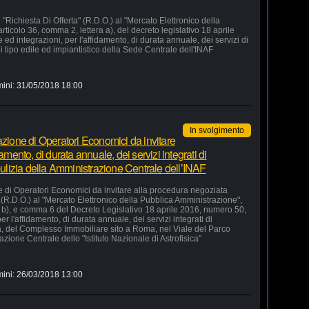
"Richiesta Di Offerta" (R.D.O.) al "Mercato Elettronico della
rticolo 36, comma 2, lettera a), del decreto legislativo 18 aprile
d integrazioni, per l'affidamento, di durata annuale, dei servizi di
 tipo edile ed impiantistico della Sede Centrale dell'INAF
mini:
31/05/2018 18:00
In svolgimento
azione di Operatori Economici da invitare
amento, di durata annuale, dei servizi integrati di
 pulizia della Amministrazione Centrale dell’INAF
e di Operatori Economici da invitare alla procedura negoziata
" (R.D.O.) al "Mercato Elettronico della Pubblica Amministrazione",
ra b), e comma 6 del Decreto Legislativo 18 aprile 2016, numero 50,
r l'affidamento, di durata annuale, dei servizi integrati di
ia, del Complesso Immobiliare sito a Roma, nel Viale del Parco
zione Centrale dello "Istituto Nazionale di Astrofisica"
mini:
26/03/2018 13:00