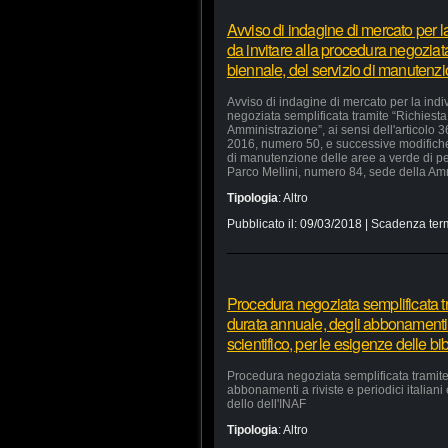
Avviso di indagine di mercato per 
da invitare alla procedura negoziata
biennale, del servizio di manutenz
Avviso di indagine di mercato per la ind
negoziata semplificata tramite “Richiesta 
Amministrazione”, ai sensi dell'articolo 
2016, numero 50, e successive modifiche e
di manutenzione delle aree a verde di p
Parco Mellini, numero 84, sede della Ammi
Tipologia
:
Altro
Pubblicato il:
09/03/2018
| Scadenza ter
Procedura negoziata semplificata tra
durata annuale, degli abbonamenti a r
scientifico, per le esigenze delle bi
Procedura negoziata semplificata tramite 
abbonamenti a riviste e periodici italiani 
dello dell'INAF
Tipologia
:
Altro