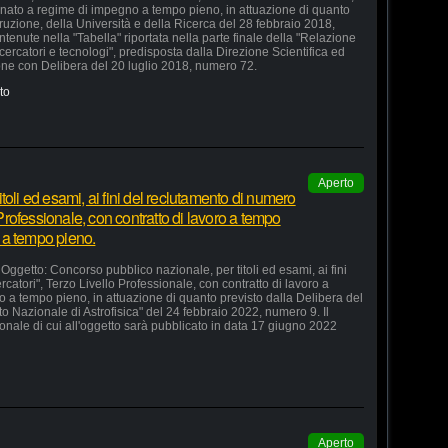
inato a regime di impegno a tempo pieno, in attuazione di quanto
truzione, della Università e della Ricerca del 28 febbraio 2018,
enute nella "Tabella" riportata nella parte finale della "Relazione
ricercatori e tecnologi", predisposta dalla Direzione Scientifica ed
one con Delibera del 20 luglio 2018, numero 72.
to
Aperto
toli ed esami, ai fini del reclutamento di numero
 Professionale, con contratto di lavoro a tempo
 a tempo pieno.
tto: Concorso pubblico nazionale, per titoli ed esami, ai fini
catori", Terzo Livello Professionale, con contratto di lavoro a
a tempo pieno, in attuazione di quanto previsto dalla Delibera del
to Nazionale di Astrofisica" del 24 febbraio 2022, numero 9. Il
onale di cui all'oggetto sarà pubblicato in data 17 giugno 2022
Aperto