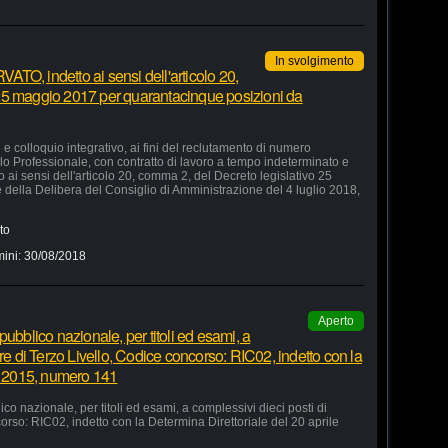
In svolgimento
TO, indetto ai sensi dell'articolo 20,
25 maggio 2017 per quarantacinque posizioni da
 colloquio integrativo, ai fini del reclutamento di numero
lo Professionale, con contratto di lavoro a tempo indeterminato e
ai sensi dell'articolo 20, comma 2, del Decreto legislativo 25
della Delibera del Consiglio di Amministrazione del 4 luglio 2018,
to
mini:
30/08/2018
Aperto
ubblico nazionale, per titoli ed esami, a
re di Terzo Livello, Codice concorso: RIC02, indetto con la
le 2015, numero 141
co nazionale, per titoli ed esami, a complessivi dieci posti di
orso: RIC02, indetto con la Determina Direttoriale del 20 aprile