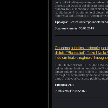
con contratto di lavoro a tempo indeterm
previsto dal Decreto del Ministro della Is
numero 163, e secondo le indicazioni cont
istruttoria per il reclutamento di giovani 
approvata dal Consiglio di Amministrazi
Tipologia
:
Ricercatori tempo indetermina
Scadenza termini:
30/01/2019
Concorso pubblico nazionale, per ti
diciotto "Ricercatori", Terzo Livello
indeterminato e regime di impegno
ISTITUTO NAZIONALE DI ASTROFISICA Ogge
del reclutamento di numero diciotto "Ricer
tempo indeterminato e regime di impegno 
Consiglio di Amministrazione dello "Istitu
bando relativo al concorso pubblico nazi
Tipologia
:
Altro
Pubblicato il:
23/05/2022