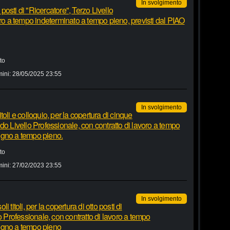
In svolgimento
osti di "Ricercatore", Terzo Livello
oro a tempo indeterminato a tempo pieno, previsti dal PIAO
to
mini:
28/05/2025 23:55
In svolgimento
oli e colloquio, per la copertura di cinque
do Livello Professionale, con contratto di lavoro a tempo
egno a tempo pieno.
to
mini:
27/02/2023 23:55
In svolgimento
titoli, per la copertura di otto posti di
o Professionale, con contratto di lavoro a tempo
egno a tempo pieno