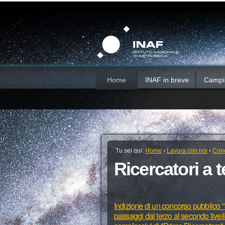
Salta
Strumenti
Sezioni
personali
ai
contenuti.
|
Salta
alla
navigazione
Home
INAF in breve
Campi d
Tu sei qui:
Home
›
Lavora con noi
›
Conc
Ricercatori a
Indizione di un concorso pubblico "ap
passaggi dal terzo al secondo livello