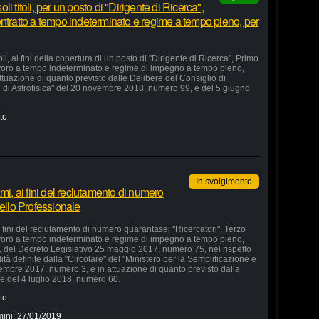
 titoli, per un posto di "Dirigente di Ricerca",
ontratto a tempo indeterminato e regime a tempo pieno, per
i, ai fini della copertura di un posto di "Dirigente di Ricerca", Primo
lavoro a tempo indeterminato e regime di impegno a tempo pieno,
ttuazione di quanto previsto dalle Delibere del Consiglio di
e di Astrofisica" del 20 novembre 2018, numero 99, e del 5 giugno
to
In svolgimento
mi, ai fini del reclutamento di numero
vello Professionale
i fini del reclutamento di numero quarantasei "Ricercatori", Terzo
lavoro a tempo indeterminato e regime di impegno a tempo pieno,
2, del Decreto Legislativo 25 maggio 2017, numero 75, nel rispetto
tà definite dalla "Circolare" del "Ministero per la Semplificazione e
mbre 2017, numero 3, e in attuazione di quanto previsto dalla
e del 4 luglio 2018, numero 60.
to
mini:
27/01/2019