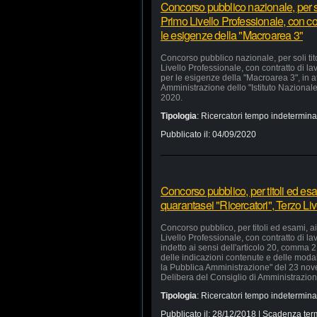
Concorso pubblico nazionale, per soli
Primo Livello Professionale, con c
le esigenze della "Macroarea 3"
Concorso pubblico nazionale, per soli titol
Livello Professionale, con contratto di 
per le esigenze della "Macroarea 3", in a
Amministrazione dello "Istituto Nazional
2020.
Tipologia
:
Ricercatori tempo indetermina
Pubblicato il:
04/09/2020
Concorso pubblico, per titoli ed esa
quarantasei "Ricercatori", Terzo Li
Concorso pubblico, per titoli ed esami, a
Livello Professionale, con contratto di 
indetto ai sensi dell'articolo 20, comma 
delle indicazioni contenute e delle modali
la Pubblica Amministrazione" del 23 nove
Delibera del Consiglio di Amministrazion
Tipologia
:
Ricercatori tempo indetermina
Pubblicato il:
28/12/2018
| Scadenza ter