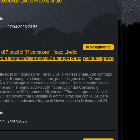
, Secondo Livello Professionale
to
mini:
07/04/2026 23:55
In svolgimento
i 7 posti di "Ricercatore", Terzo Livello
oro a tempo indeterminato 7 a tempo pieno, per le esigenze
e posti di "Ricercatore", Terzo Livello Professionale, con contratto
egime di impegno a tempo pieno, per le esigenze dei "Grandi
ata a "Fabbisogni di Personale e Politiche di Reclutamento" sia del
ione per il Triennio 2024-2026", "approvato" dal Consiglio di
novembre 2024, numero 38, che del "Piano Integrato di Attività e
", "approvato" dal Consiglio di Amministrazione con la Delibera
ornato" dal medesimo Organo di Governo con la Delibera del 24
to
mini:
24/07/2025