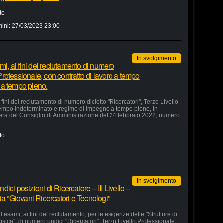
to
mini:
27/03/2023 23:00
In svolgimento
mi, ai fini del reclutamento di numero
 Professionale, con contratto di lavoro a tempo
 a tempo pieno.
 fini del reclutamento di numero diciotto "Ricercatori", Terzo Livello
 tempo indeterminato e regime di impegno a tempo pieno, in
bera del Consiglio di Amministrazione del 24 febbraio 2022, numero
to
In svolgimento
ci posizioni di Ricercatore – III Livello –
ia “Giovani Ricercatori e Tecnologi”
 esami, ai fini del reclutamento, per le esigenze delle "Strutture di
fisica", di numero undici "Ricercatori", Terzo Livello Professionale,