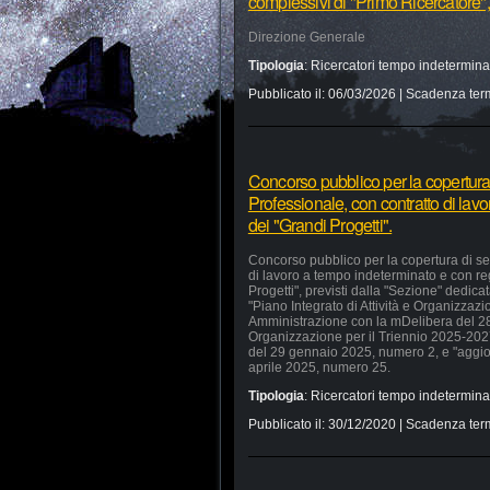
complessivi di "Primo Ricercatore"
Direzione Generale
Tipologia
:
Ricercatori tempo indetermina
Pubblicato il:
06/03/2026
| Scadenza ter
Concorso pubblico per la copertura d
Professionale, con contratto di lav
dei "Grandi Progetti".
Concorso pubblico per la copertura di sett
di lavoro a tempo indeterminato e con r
Progetti", previsti dalla "Sezione" dedic
"Piano Integrato di Attività e Organizzaz
Amministrazione con la mDelibera del 28 
Organizzazione per il Triennio 2025-2027
del 29 gennaio 2025, numero 2, e "aggi
aprile 2025, numero 25.
Tipologia
:
Ricercatori tempo indetermina
Pubblicato il:
30/12/2020
| Scadenza ter