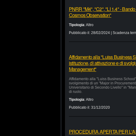
PNRR "M4", "C2", "LI 1.4" - Bando
Cosmos Observation"
Tipologia
:
Altro
Pubblicato il:
28/02/2024
| Scadenza ter
Affidamento alla "Luiss Business Sc
istituzione, di attivazione e di svo
Management"
Affidamento alla "Luiss Business School" d
svolgimento di un "Major in Procurement
Universitario di Secondo Livello" in "Man
di ruolo.
Tipologia
:
Altro
Pubblicato il:
31/12/2020
PROCEDURA APERTA PER L'APP