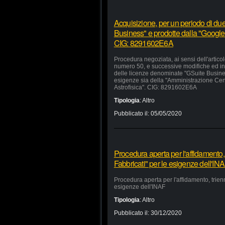
Acquisizione, per un periodo di due
Business" e prodotte dalla "Google 
CIG: 8291602E6A
Procedura negoziata, ai sensi dell'artico
numero 50, e successive modifiche ed inte
delle licenze denominate "GSuite Busines
esigenze sia della "Amministrazione Centra
Astrofisica". CIG: 8291602E6A
Tipologia
:
Altro
Pubblicato il:
05/05/2020
Procedura aperta per l'affidamento,
Fabbricati" per le esigenze dell'IN
Procedura aperta per l'affidamento, trien
esigenze dell'INAF
Tipologia
:
Altro
Pubblicato il:
30/12/2020