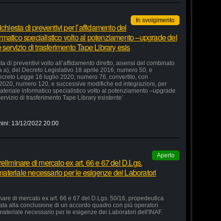
In svolgimento
chiesta di preventivi per l’affidamento del
formatico specialistico volto al potenziamento –upgrade del
servizio di trasferimento Tape Library esis
a di preventivi volto all’affidamento diretto, aisensi del combinato
ra a), del Decreto Legislativo 18 aprile 2016, numero 50, e
 Decreto Legge 16 luglio 2020, numero 76, convertito, con
 2020, numero 120, e successive modifiche ed integrazioni, per
 materiale informatico specialistico volto al potenziamento –upgrade
ervizio di trasferimento Tape Library esistente’
ini:
13/12/2022 20:00
Aperto
eliminare di mercato ex art. 66 e 67 del D.Lgs.
 materiale necessario per le esigenze dei Laboratori
nare di mercato ex art. 66 e 67 del D.Lgs. 50/16, propedeutica
zata alla conclusione di un accordo quadro con più operatori
 materiale necessario per le esigenze dei Laboratori dell'INAF.