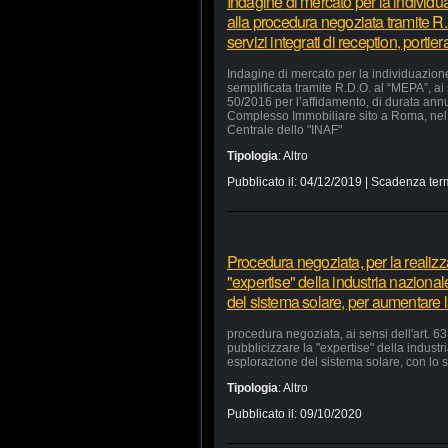
Indagine di mercato per la individu
alla procedura negoziata tramite R.
servizi integrati di reception, portie
Indagine di mercato per la individuazion
semplificata tramite R.D.O. al “MEPA”, ai
50/2016 per l’affidamento, di durata annua
Complesso Immobiliare sito a Roma, nel 
Centrale dello "INAF"
Tipologia
:
Altro
Pubblicato il:
04/12/2019
| Scadenza ter
Procedura negoziata, per la realizzaz
"expertise" della industria nazional
del sistema solare, per aumentare la
procedura negoziata, ai sensi dell'art. 63,
pubblicizzare la "expertise" della industr
esplorazione del sistema solare, con lo s
Tipologia
:
Altro
Pubblicato il:
09/10/2020