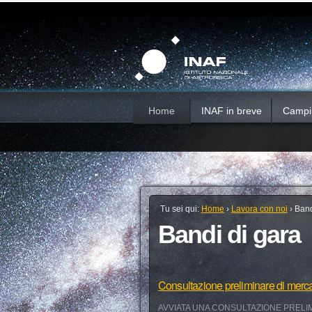
Salta
Strumenti
Sezioni
personali
ai
contenuti.
|
Salta
alla
navigazione
Home
INAF in breve
Campi d
Tu sei qui:
Home
›
Lavora con noi
›
Band
Bandi di gara
Consultazione preliminare di merc
AVVIATA UNA CONSULTAZIONE PRELIM