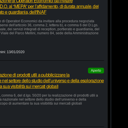
azione di Operatori Economici da invitare
D.O. al “MEPA” per l’affidamento, di durata annuale, dei
rato e guardiania, dell'INAF
e di Operatori Economici da invitare alla procedura negoziata
 sensi dell'articolo 36, comma 2, lettera b), e comma 6 del D.Lgs.
le, dei servizi integrati di reception, portierato e guardiania, del
Viale del Parco Mellini, numero 84, sede della Amministrazione
mini:
13/01/2020
Aperto
ione di prodotti utili a pubblicizzare la
e nel settore dello studio dell’universo e della esplorazione
 sua visibilità sui mercati globali
 comma 6, del d.lgs. 50/20 per la realizzazione di prodotti utili a
ia nazionale nel settore dello studio dell’universo e della
copo di aumentare la sua visibilità sui mercati globali