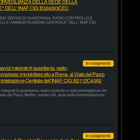
ORVEGLIANZA DELLA SEDE DELLA
 DELL' INAF CIG: B324383CEC
EI SERVIZI DI GUARDIANIA, RADIO-CONTROLLO E
LA "AMMINISTRAZIONE CENTRALE" DELL' INAF CIG:
In svolgimento
rvizi integrati di guardiania, radio-
complesso immobiliare sito a Roma, al Viale del Parco
ministrazione Centrale dell’INAF. CIG: B2112C40A2
 integrati di guardiania, radio-controllo e videosorveglianza del
iale del Parco Mellini, numero 84, sede della Amministrazione
In svolgimento