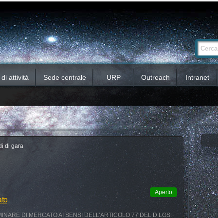
Ricerca
Cerca nel 
avanzata…
i attività
Sede centrale
URP
Outreach
Intranet
i di gara
Aperto
ato
INARE DI MERCATO AI SENSI DELL’ARTICOLO 77 DEL D.LGS.