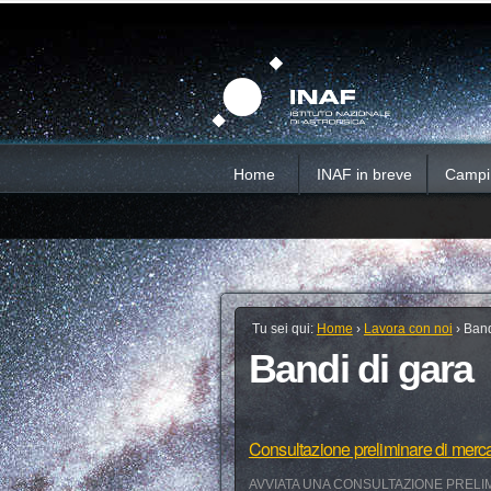
Salta
Strumenti
Sezioni
personali
ai
contenuti.
|
Salta
alla
navigazione
Home
INAF in breve
Campi d
Tu sei qui:
Home
›
Lavora con noi
›
Band
Bandi di gara
Consultazione preliminare di merc
AVVIATA UNA CONSULTAZIONE PRELIM