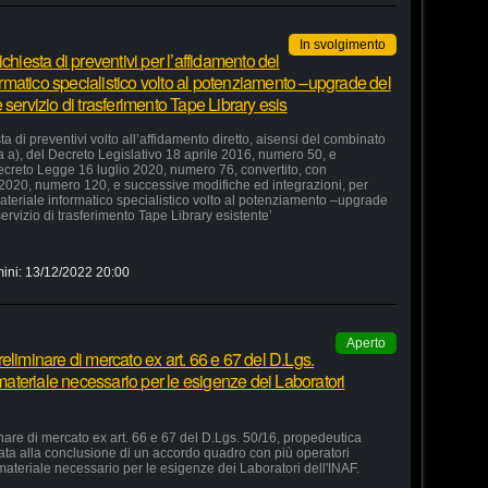
In svolgimento
chiesta di preventivi per l’affidamento del
formatico specialistico volto al potenziamento –upgrade del
servizio di trasferimento Tape Library esis
a di preventivi volto all’affidamento diretto, aisensi del combinato
ra a), del Decreto Legislativo 18 aprile 2016, numero 50, e
 Decreto Legge 16 luglio 2020, numero 76, convertito, con
 2020, numero 120, e successive modifiche ed integrazioni, per
 materiale informatico specialistico volto al potenziamento –upgrade
ervizio di trasferimento Tape Library esistente’
ini:
13/12/2022 20:00
Aperto
eliminare di mercato ex art. 66 e 67 del D.Lgs.
 materiale necessario per le esigenze dei Laboratori
nare di mercato ex art. 66 e 67 del D.Lgs. 50/16, propedeutica
zata alla conclusione di un accordo quadro con più operatori
 materiale necessario per le esigenze dei Laboratori dell'INAF.