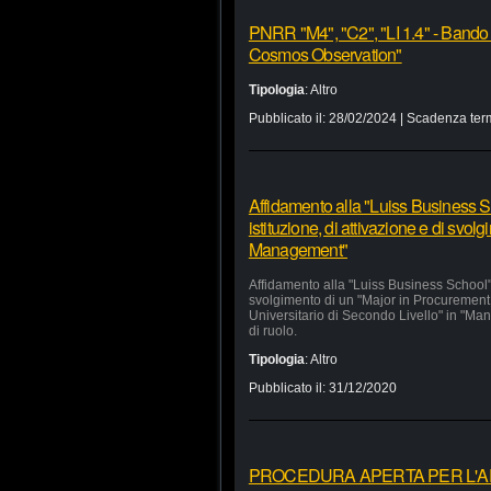
PNRR "M4", "C2", "LI 1.4" - Bando
Cosmos Observation"
Tipologia
:
Altro
Pubblicato il:
28/02/2024
| Scadenza ter
Affidamento alla "Luiss Business Sc
istituzione, di attivazione e di svo
Management"
Affidamento alla "Luiss Business School" d
svolgimento di un "Major in Procurement
Universitario di Secondo Livello" in "Man
di ruolo.
Tipologia
:
Altro
Pubblicato il:
31/12/2020
PROCEDURA APERTA PER L'APP