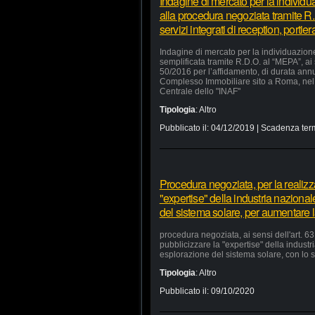
Indagine di mercato per la individu
alla procedura negoziata tramite R.
servizi integrati di reception, portie
Indagine di mercato per la individuazion
semplificata tramite R.D.O. al “MEPA”, ai
50/2016 per l’affidamento, di durata annua
Complesso Immobiliare sito a Roma, nel 
Centrale dello "INAF"
Tipologia
:
Altro
Pubblicato il:
04/12/2019
| Scadenza ter
Procedura negoziata, per la realizzaz
"expertise" della industria nazional
del sistema solare, per aumentare la
procedura negoziata, ai sensi dell'art. 63,
pubblicizzare la "expertise" della industr
esplorazione del sistema solare, con lo s
Tipologia
:
Altro
Pubblicato il:
09/10/2020