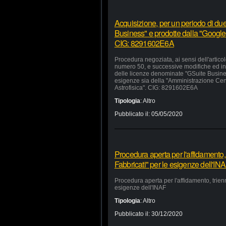
Acquisizione, per un periodo di due
Business" e prodotte dalla "Google 
CIG: 8291602E6A
Procedura negoziata, ai sensi dell'artico
numero 50, e successive modifiche ed inte
delle licenze denominate "GSuite Busines
esigenze sia della "Amministrazione Centra
Astrofisica". CIG: 8291602E6A
Tipologia
:
Altro
Pubblicato il:
05/05/2020
Procedura aperta per l'affidamento,
Fabbricati" per le esigenze dell'IN
Procedura aperta per l'affidamento, trien
esigenze dell'INAF
Tipologia
:
Altro
Pubblicato il:
30/12/2020