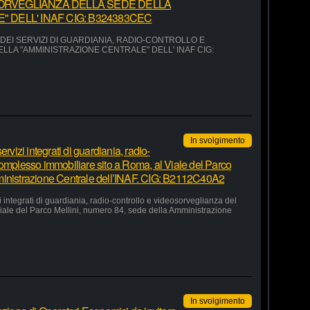
ORVEGLIANZA DELLA SEDE DELLA
 DELL' INAF CIG: B324383CEC
EI SERVIZI DI GUARDIANIA, RADIO-CONTROLLO E
LA "AMMINISTRAZIONE CENTRALE" DELL' INAF CIG:
In svolgimento
rvizi integrati di guardiania, radio-
complesso immobiliare sito a Roma, al Viale del Parco
ministrazione Centrale dell’INAF. CIG: B2112C40A2
 integrati di guardiania, radio-controllo e videosorveglianza del
iale del Parco Mellini, numero 84, sede della Amministrazione
In svolgimento