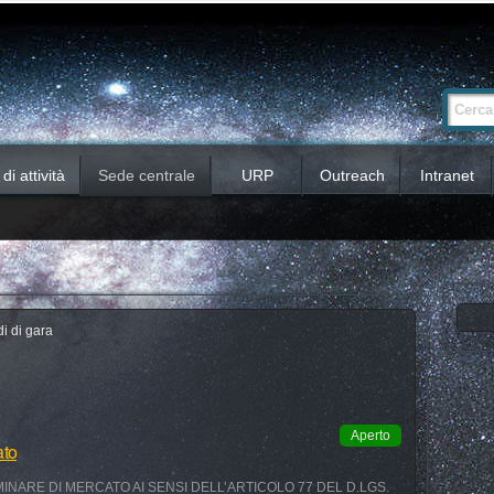
Ricerca
Cerca nel 
avanzata…
i attività
Sede centrale
URP
Outreach
Intranet
i di gara
Aperto
ato
INARE DI MERCATO AI SENSI DELL’ARTICOLO 77 DEL D.LGS.