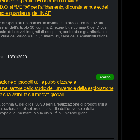
azione di Operatori Economici da invitare
D.O. al “MEPA” per l’affidamento, di durata annuale, dei
rato e guardiania, dell'INAF
e di Operatori Economici da invitare alla procedura negoziata
 sensi dell'articolo 36, comma 2, lettera b), e comma 6 del D.Lgs.
le, dei servizi integrati di reception, portierato e guardiania, del
Viale del Parco Mellini, numero 84, sede della Amministrazione
mini:
13/01/2020
Aperto
ione di prodotti utili a pubblicizzare la
e nel settore dello studio dell’universo e della esplorazione
 sua visibilità sui mercati globali
 comma 6, del d.lgs. 50/20 per la realizzazione di prodotti utili a
ia nazionale nel settore dello studio dell’universo e della
copo di aumentare la sua visibilità sui mercati globali