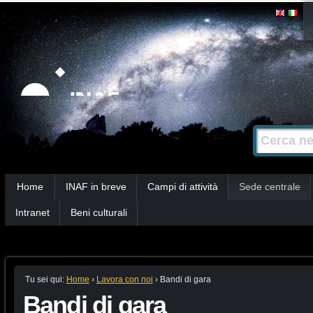
Salta
Strumenti
personali
ai
contenuti.
|
Salta
alla
Cerca nel s
Ricerca
navigazione
avanzata…
Sezioni
Home
INAF in breve
Campi di attività
Sede centrale
Intranet
Beni culturali
Tu sei qui:
Home
›
Lavora con noi
›
Bandi di gara
Bandi di gara