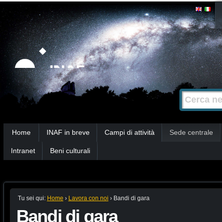
Salta
Strumenti
personali
ai
contenuti.
|
Salta
alla
Cerca nel s
Ricerca
navigazione
avanzata…
Sezioni
Home
INAF in breve
Campi di attività
Sede centrale
Intranet
Beni culturali
Tu sei qui:
Home
›
Lavora con noi
›
Bandi di gara
Bandi di gara