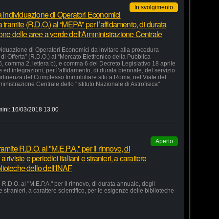
In svolgimento
la individuazione di Operatori Economici
 tramite (R.D.O.) al “MEPA” per l’affidamento, di durata
ione delle aree a verde dell'Amministrazione Centrale
ividuazione di Operatori Economici da invitare alla procedura
di Offerta” (R.D.O.) al “Mercato Elettronico della Pubblica
36, comma 2, lettera b), e comma 6 del Decreto Legislativo 18 aprile
d integrazioni, per l’affidamento, di durata biennale, del servizio
ertinenza del Complesso Immobiliare sito a Roma, nel Viale del
nistrazione Centrale dello "Istituto Nazionale di Astrofisica"
mini:
16/03/2018 13:00
Aperto
mite R.D.O. al "M.E.P.A." per il rinnovo, di
iviste e periodici italiani e stranieri, a carattere
blioteche dello dell'INAF
R.D.O. al "M.E.P.A." per il rinnovo, di durata annuale, degli
e stranieri, a carattere scientifico, per le esigenze delle biblioteche