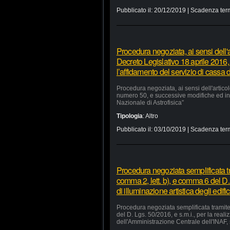
Pubblicato il:
20/12/2019
| Scadenza ter
Procedura negoziata, ai sensi dell'a
Decreto Legislativo 18 aprile 2016,
l’affidamento del servizio di cassa d
Procedura negoziata, ai sensi dell'artico
numero 50, e successive modifiche ed integ
Nazionale di Astrofisica”
Tipologia
:
Altro
Pubblicato il:
03/10/2019
| Scadenza ter
Procedura negoziata semplificata tr
comma 2, lett. b), e comma 6 del D. 
di illuminazione artistica degli edi
Procedura negoziata semplificata tramite 
del D. Lgs. 50/2016, e s.m.i., per la reali
dell'Amministrazione Centrale dell'INAF, 