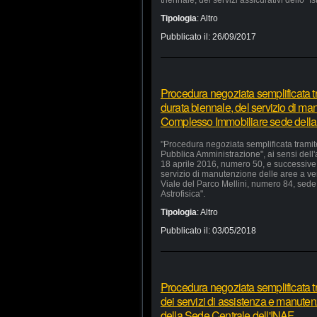
triennale, dei servizi assicurativi dello "I
Tipologia
:
Altro
Pubblicato il:
26/09/2017
Procedura negoziata semplificata tr
durata biennale, del servizio di ma
Complesso Immobiliare sede della
"Procedura negoziata semplificata tramite
Pubblica Amministrazione", ai sensi dell'
18 aprile 2016, numero 50, e successive m
servizio di manutenzione delle aree a v
Viale del Parco Mellini, numero 84, sede 
Astrofisica".
Tipologia
:
Altro
Pubblicato il:
03/05/2018
Procedura negoziata semplificata t
dei servizi di assistenza e manutenz
della Sede Centrale dell'INAF