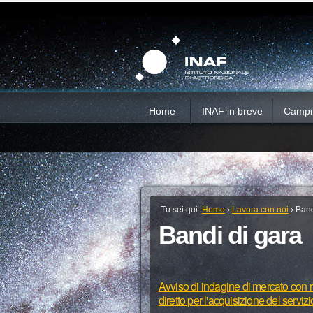
Salta
Strumenti
Sezioni
personali
ai
contenuti.
|
Salta
alla
navigazione
Home
INAF in breve
Campi d
Tu sei qui:
Home
›
Lavora con noi
›
Band
Bandi di gara
Avviso di indagine di mercato con ri
diretto per l'acquisizione del serviz