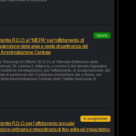
stituto Nazionale di Astrofisica"
Aperto
amite R.D.O. al "MEPA" per l'affidamento, di
nutenzione delle aree a verde di pertinenza del
 Amministrazione Centrale
 "Richiesta Di Offerta" (R.D.O.) al "Mercato Elettronico della
articolo 36, comma 2, lettera b), e comma 6 del decreto legislativo
odifiche ed integrazioni, per l'affidamento, di durata biennale, del
erde di pertinenza del Complesso Immobiliare sito a Roma, nel
della Amministrazione Centrale dello "Istituto Nazionale di
In svolgimento
ramite R.D.O. per l’affidamento annuale
ione ordinaria e straordinaria di tipo edile ed impiantistico