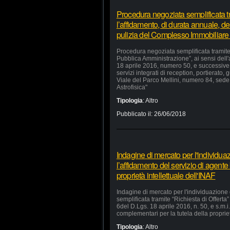
Procedura negoziata semplificata tr
l’affidamento, di durata annuale, dei
pulizia del Complesso Immobiliare
Procedura negoziata semplificata tramite 
Pubblica Amministrazione”, ai sensi dell'
18 aprile 2016, numero 50, e successive m
servizi integrati di reception, portierat
Viale del Parco Mellini, numero 84, sede 
Astrofisica"
Tipologia
:
Altro
Pubblicato il:
26/06/2018
Indagine di mercato per l'individua
l’affidamento del servizio di agente
proprietà intellettuale dell'INAF
Indagine di mercato per l'individuazione
semplificata tramite “Richiesta di Offerta”
6del D.Lgs. 18 aprile 2016, n. 50, e s.m.i.
complementari per la tutela della propriet
Tipologia
:
Altro