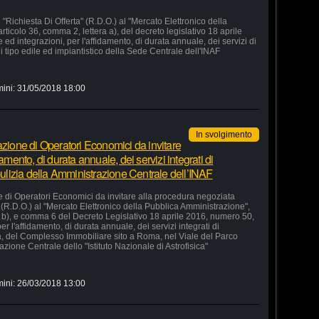
"Richiesta Di Offerta" (R.D.O.) al "Mercato Elettronico della
rticolo 36, comma 2, lettera a), del decreto legislativo 18 aprile
d integrazioni, per l'affidamento, di durata annuale, dei servizi di
 tipo edile ed impiantistico della Sede Centrale dell'INAF
mini:
31/05/2018 18:00
In svolgimento
azione di Operatori Economici da invitare
amento, di durata annuale, dei servizi integrati di
 pulizia della Amministrazione Centrale dell’INAF
e di Operatori Economici da invitare alla procedura negoziata
" (R.D.O.) al "Mercato Elettronico della Pubblica Amministrazione",
ra b), e comma 6 del Decreto Legislativo 18 aprile 2016, numero 50,
r l'affidamento, di durata annuale, dei servizi integrati di
ia, del Complesso Immobiliare sito a Roma, nel Viale del Parco
zione Centrale dello "Istituto Nazionale di Astrofisica"
mini:
26/03/2018 13:00