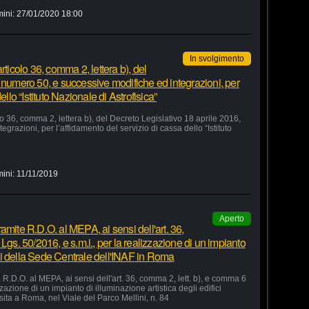
mini:
27/01/2020 18:00
In svolgimento
rticolo 36, comma 2, lettera b), del
 numero 50, e successive modifiche ed integrazioni, per
ello “Istituto Nazionale di Astrofisica”
lo 36, comma 2, lettera b), del Decreto Legislativo 18 aprile 2016,
razioni, per l’affidamento del servizio di cassa dello “Istituto
mini:
11/11/2019
Aperto
amite R.D.O. al MEPA, ai sensi dell'art. 36,
Lgs. 50/2016, e s.m.i., per la realizzazione di un impianto
fici della Sede Centrale dell'INAF in Roma
R.D.O. al MEPA, ai sensi dell'art. 36, comma 2, lett. b), e comma 6
zzazione di un impianto di illuminazione artistica degli edifici
sita a Roma, nel Viale del Parco Mellini, n. 84