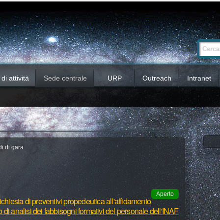
Ricerca
Cerca nel 
avanzata…
i attività
Sede centrale
URP
Outreach
Intranet
i di gara
Aperto
chiesta di preventivi propedeutica all'affidamento
io di analisi dei fabbisogni formativi del personale dell'INAF