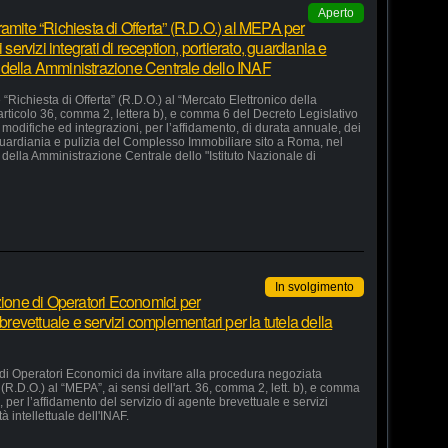
Aperto
amite “Richiesta di Offerta” (R.D.O.) al MEPA per
 servizi integrati di reception, portierato, guardiania e
 della Amministrazione Centrale dello INAF
“Richiesta di Offerta” (R.D.O.) al “Mercato Elettronico della
articolo 36, comma 2, lettera b), e comma 6 del Decreto Legislativo
odifiche ed integrazioni, per l’affidamento, di durata annuale, dei
o, guardiania e pulizia del Complesso Immobiliare sito a Roma, nel
della Amministrazione Centrale dello "Istituto Nazionale di
In svolgimento
zione di Operatori Economici per
 brevettuale e servizi complementari per la tutela della
 di Operatori Economici da invitare alla procedura negoziata
 (R.D.O.) al “MEPA”, ai sensi dell'art. 36, comma 2, lett. b), e comma
, per l’affidamento del servizio di agente brevettuale e servizi
à intellettuale dell'INAF.