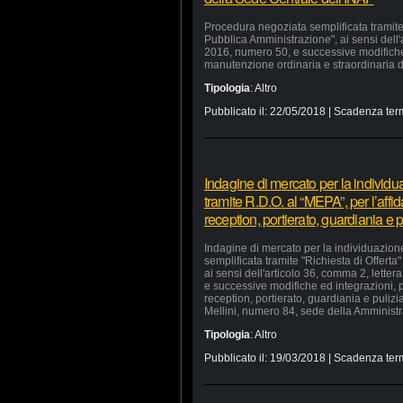
Procedura negoziata semplificata tramite 
Pubblica Amministrazione", ai sensi dell'a
2016, numero 50, e successive modifiche e
manutenzione ordinaria e straordinaria di
Tipologia
:
Altro
Pubblicato il:
22/05/2018
| Scadenza ter
Indagine di mercato per la individu
tramite R.D.O. al “MEPA”, per l’affid
reception, portierato, guardiania e
Indagine di mercato per la individuazion
semplificata tramite "Richiesta di Offerta
ai sensi dell'articolo 36, comma 2, lette
e successive modifiche ed integrazioni, pe
reception, portierato, guardiania e puliz
Mellini, numero 84, sede della Amministra
Tipologia
:
Altro
Pubblicato il:
19/03/2018
| Scadenza ter