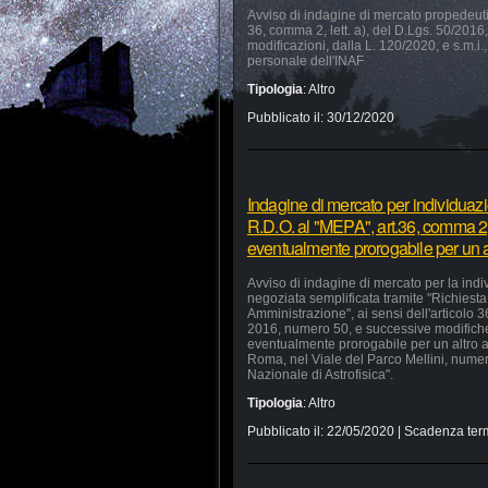
Avviso di indagine di mercato propedeutica
36, comma 2, lett. a), del D.Lgs. 50/2016, 
modificazioni, dalla L. 120/2020, e s.m.i.,
personale dell'INAF
Tipologia
:
Altro
Pubblicato il:
30/12/2020
Indagine di mercato per individuaz
R.D.O. al "MEPA", art.36, comma 2, 
eventualmente prorogabile per un a
Avviso di indagine di mercato per la ind
negoziata semplificata tramite "Richiesta 
Amministrazione", ai sensi dell'articolo 
2016, numero 50, e successive modifiche 
eventualmente prorogabile per un altro a
Roma, nel Viale del Parco Mellini, numer
Nazionale di Astrofisica".
Tipologia
:
Altro
Pubblicato il:
22/05/2020
| Scadenza ter