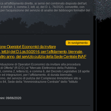
 all'affidamento diretto, ai sensi del combinato disposto dell'art.
e dell'art. 1, comma 2, lett. a), del D. L. 76/2020, convertito, con
 per l'acquisizione del servizio di analisi dei fabbisogni formativi del
In svolgimento
ione Operatori Economici da invitare
lett.b) del D.Lgs.50/2016, per l’affidamento, biennale,
ltro anno, del servizio pulizia della Sede Centrale INAF
ividuazione di Operatori Economici da invitare alla procedura
di Offerta" (R.D.O.) al "Mercato Elettronico della Pubblica
36, comma 2, lettera b), e comma 6, del Decreto Legislativo 18 aprile
ed integrazioni, per l’affidamento, di durata biennale,
nno, del servizio di pulizia del Complesso Immobiliare sito a
o 84, Sede della "Amministrazione Centrale" dello "Istituto
mini:
09/06/2020