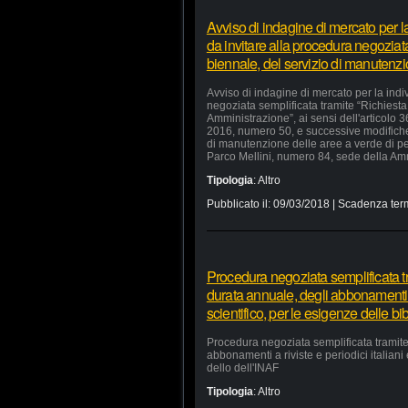
Avviso di indagine di mercato per 
da invitare alla procedura negoziata
biennale, del servizio di manutenz
Avviso di indagine di mercato per la ind
negoziata semplificata tramite “Richiesta 
Amministrazione”, ai sensi dell'articolo 
2016, numero 50, e successive modifiche e
di manutenzione delle aree a verde di p
Parco Mellini, numero 84, sede della Ammi
Tipologia
:
Altro
Pubblicato il:
09/03/2018
| Scadenza ter
Procedura negoziata semplificata tra
durata annuale, degli abbonamenti a r
scientifico, per le esigenze delle bi
Procedura negoziata semplificata tramite 
abbonamenti a riviste e periodici italiani 
dello dell'INAF
Tipologia
:
Altro