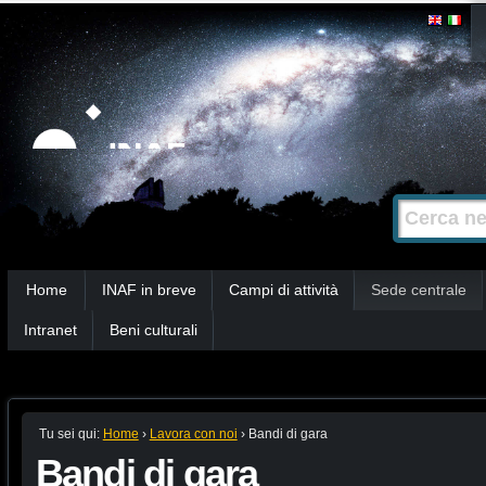
Salta
Strumenti
personali
ai
contenuti.
|
Salta
alla
Cerca nel s
Ricerca
navigazione
avanzata…
Sezioni
Home
INAF in breve
Campi di attività
Sede centrale
Intranet
Beni culturali
Tu sei qui:
Home
›
Lavora con noi
›
Bandi di gara
Bandi di gara