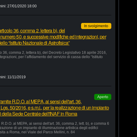
mini:
27/01/2020 18:00
In svolgimento
rticolo 36, comma 2, lettera b), del
 numero 50, e successive modifiche ed integrazioni, per
ello “Istituto Nazionale di Astrofisica”
lo 36, comma 2, lettera b), del Decreto Legislativo 18 aprile 2016,
razioni, per l’affidamento del servizio di cassa dello “Istituto
mini:
11/11/2019
Aperto
amite R.D.O. al MEPA, ai sensi dell'art. 36,
Lgs. 50/2016, e s.m.i., per la realizzazione di un impianto
fici della Sede Centrale dell'INAF in Roma
R.D.O. al MEPA, ai sensi dell'art. 36, comma 2, lett. b), e comma 6
zzazione di un impianto di illuminazione artistica degli edifici
sita a Roma, nel Viale del Parco Mellini, n. 84