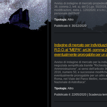
Avviso di indagine di mercato propedeutica
36, comma 2, lett. a), del D.Lgs. 50/2016, 
modificazioni, dalla L. 120/2020, e s.m.i.,
personale dell'INAF
Tipologia
:
Altro
Pubblicato il:
30/12/2020
Indagine di mercato per individuaz
R.D.O. al "MEPA", art.36, comma 2, 
eventualmente prorogabile per un a
Avviso di indagine di mercato per la ind
negoziata semplificata tramite "Richiesta 
Amministrazione", ai sensi dell'articolo 
2016, numero 50, e successive modifiche 
eventualmente prorogabile per un altro a
Roma, nel Viale del Parco Mellini, numer
Nazionale di Astrofisica".
Tipologia
:
Altro
Pubblicato il:
22/05/2020
| Scadenza ter