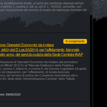
 all'affidamento diretto, ai sensi del combinato disposto dell'art.
e dell'art. 1, comma 2, lett. a), del D. L. 76/2020, convertito, con
 per l'acquisizione del servizio di analisi dei fabbisogni formativi del
In svolgimento
ione Operatori Economici da invitare
lett.b) del D.Lgs.50/2016, per l’affidamento, biennale,
ltro anno, del servizio pulizia della Sede Centrale INAF
ividuazione di Operatori Economici da invitare alla procedura
di Offerta" (R.D.O.) al "Mercato Elettronico della Pubblica
36, comma 2, lettera b), e comma 6, del Decreto Legislativo 18 aprile
ed integrazioni, per l’affidamento, di durata biennale,
nno, del servizio di pulizia del Complesso Immobiliare sito a
o 84, Sede della "Amministrazione Centrale" dello "Istituto
mini:
09/06/2020