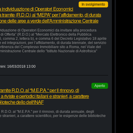
In svolgimento
la individuazione di Operatori Economici
 tramite (R.D.O.) al “MEPA” per l’affidamento, di durata
ione delle aree a verde dell'Amministrazione Centrale
ividuazione di Operatori Economici da invitare alla procedura
di Offerta” (R.D.O.) al “Mercato Elettronico della Pubblica
36, comma 2, lettera b), e comma 6 del Decreto Legislativo 18 aprile
d integrazioni, per l’affidamento, di durata biennale, del servizio
ertinenza del Complesso Immobiliare sito a Roma, nel Viale del
nistrazione Centrale dello "Istituto Nazionale di Astrofisica"
mini:
16/03/2018 13:00
Aperto
mite R.D.O. al "M.E.P.A." per il rinnovo, di
iviste e periodici italiani e stranieri, a carattere
blioteche dello dell'INAF
R.D.O. al "M.E.P.A." per il rinnovo, di durata annuale, degli
e stranieri, a carattere scientifico, per le esigenze delle biblioteche