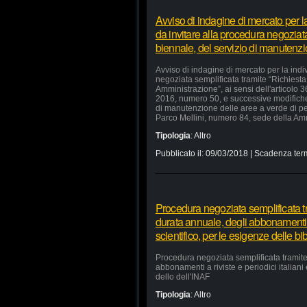
Avviso di indagine di mercato per 
da invitare alla procedura negoziata
biennale, del servizio di manutenz
Avviso di indagine di mercato per la ind
negoziata semplificata tramite “Richiesta 
Amministrazione”, ai sensi dell'articolo 
2016, numero 50, e successive modifiche e
di manutenzione delle aree a verde di p
Parco Mellini, numero 84, sede della Ammi
Tipologia
:
Altro
Pubblicato il:
09/03/2018
| Scadenza ter
Procedura negoziata semplificata tra
durata annuale, degli abbonamenti a r
scientifico, per le esigenze delle bi
Procedura negoziata semplificata tramite 
abbonamenti a riviste e periodici italiani 
dello dell'INAF
Tipologia
:
Altro