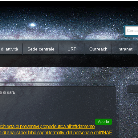
Ricerca
Cerca nel 
avanzata…
i attività
Sede centrale
URP
Outreach
Intranet
i di gara
Aperto
chiesta di preventivi propedeutica all'affidamento
io di analisi dei fabbisogni formativi del personale dell'INAF