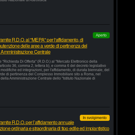
stituto Nazionale di Astrofisica"
Aperto
amite R.D.O. al "MEPA" per l'affidamento, di
nutenzione delle aree a verde di pertinenza del
 Amministrazione Centrale
 "Richiesta Di Offerta" (R.D.O.) al "Mercato Elettronico della
articolo 36, comma 2, lettera b), e comma 6 del decreto legislativo
odifiche ed integrazioni, per l'affidamento, di durata biennale, del
erde di pertinenza del Complesso Immobiliare sito a Roma, nel
della Amministrazione Centrale dello "Istituto Nazionale di
In svolgimento
ramite R.D.O. per l’affidamento annuale
ione ordinaria e straordinaria di tipo edile ed impiantistico