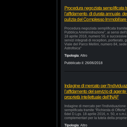
Procedura negoziata semplificata tr
l’affidamento, di durata annuale, dei
pulizia del Complesso Immobiliare
Procedura negoziata semplificata tramite 
Pubblica Amministrazione”, ai sensi dell'
18 aprile 2016, numero 50, e successive m
servizi integrati di reception, portierat
Viale del Parco Mellini, numero 84, sede 
Astrofisica"
Tipologia
:
Altro
Pubblicato il:
26/06/2018
Indagine di mercato per l'individua
l’affidamento del servizio di agente
proprietà intellettuale dell'INAF
Indagine di mercato per l'individuazione
semplificata tramite “Richiesta di Offerta”
6del D.Lgs. 18 aprile 2016, n. 50, e s.m.i.
complementari per la tutela della propriet
Tipologia
:
Altro