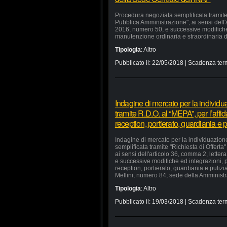
Procedura negoziata semplificata tramite 
Pubblica Amministrazione", ai sensi dell'a
2016, numero 50, e successive modifiche e
manutenzione ordinaria e straordinaria di
Tipologia
:
Altro
Pubblicato il:
22/05/2018
| Scadenza ter
Indagine di mercato per la individu
tramite R.D.O. al “MEPA”, per l’affid
reception, portierato, guardiania e
Indagine di mercato per la individuazion
semplificata tramite "Richiesta di Offerta
ai sensi dell'articolo 36, comma 2, lette
e successive modifiche ed integrazioni, pe
reception, portierato, guardiania e puliz
Mellini, numero 84, sede della Amministra
Tipologia
:
Altro
Pubblicato il:
19/03/2018
| Scadenza ter