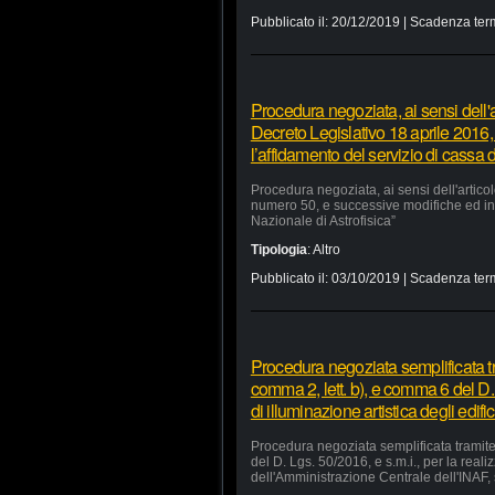
Pubblicato il:
20/12/2019
| Scadenza ter
Procedura negoziata, ai sensi dell'a
Decreto Legislativo 18 aprile 2016,
l’affidamento del servizio di cassa d
Procedura negoziata, ai sensi dell'artico
numero 50, e successive modifiche ed integ
Nazionale di Astrofisica”
Tipologia
:
Altro
Pubblicato il:
03/10/2019
| Scadenza ter
Procedura negoziata semplificata tr
comma 2, lett. b), e comma 6 del D. 
di illuminazione artistica degli edi
Procedura negoziata semplificata tramite 
del D. Lgs. 50/2016, e s.m.i., per la reali
dell'Amministrazione Centrale dell'INAF, 