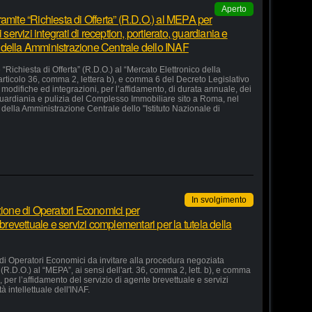
Aperto
amite “Richiesta di Offerta” (R.D.O.) al MEPA per
 servizi integrati di reception, portierato, guardiania e
 della Amministrazione Centrale dello INAF
“Richiesta di Offerta” (R.D.O.) al “Mercato Elettronico della
articolo 36, comma 2, lettera b), e comma 6 del Decreto Legislativo
odifiche ed integrazioni, per l’affidamento, di durata annuale, dei
o, guardiania e pulizia del Complesso Immobiliare sito a Roma, nel
della Amministrazione Centrale dello "Istituto Nazionale di
In svolgimento
zione di Operatori Economici per
 brevettuale e servizi complementari per la tutela della
 di Operatori Economici da invitare alla procedura negoziata
 (R.D.O.) al “MEPA”, ai sensi dell'art. 36, comma 2, lett. b), e comma
, per l’affidamento del servizio di agente brevettuale e servizi
à intellettuale dell'INAF.