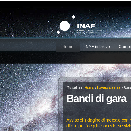
Salta
Strumenti
Sezioni
personali
ai
contenuti.
|
Salta
alla
navigazione
Home
INAF in breve
Campi d
Tu sei qui:
Home
›
Lavora con noi
›
Band
Bandi di gara
Avviso di indagine di mercato con ri
diretto per l'acquisizione del serviz