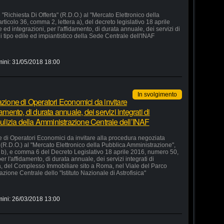
"Richiesta Di Offerta" (R.D.O.) al "Mercato Elettronico della
rticolo 36, comma 2, lettera a), del decreto legislativo 18 aprile
d integrazioni, per l'affidamento, di durata annuale, dei servizi di
 tipo edile ed impiantistico della Sede Centrale dell'INAF
mini:
31/05/2018 18:00
In svolgimento
azione di Operatori Economici da invitare
amento, di durata annuale, dei servizi integrati di
 pulizia della Amministrazione Centrale dell’INAF
e di Operatori Economici da invitare alla procedura negoziata
" (R.D.O.) al "Mercato Elettronico della Pubblica Amministrazione",
ra b), e comma 6 del Decreto Legislativo 18 aprile 2016, numero 50,
r l'affidamento, di durata annuale, dei servizi integrati di
ia, del Complesso Immobiliare sito a Roma, nel Viale del Parco
zione Centrale dello "Istituto Nazionale di Astrofisica"
mini:
26/03/2018 13:00