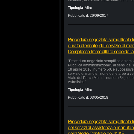
triennale, dei servizi assicurativi dello "I
Tipologia
:
Altro
Pubblicato il:
26/09/2017
Procedura negoziata semplificata tr
durata biennale, del servizio di ma
Complesso Immobiliare sede della
"Procedura negoziata semplificata tramite
Pubblica Amministrazione", ai sensi dell'
18 aprile 2016, numero 50, e successive m
servizio di manutenzione delle aree a v
Viale del Parco Mellini, numero 84, sede 
Astrofisica".
Tipologia
:
Altro
Pubblicato il:
03/05/2018
Procedura negoziata semplificata t
dei servizi di assistenza e manutenz
della Sede Centrale dell'INAF