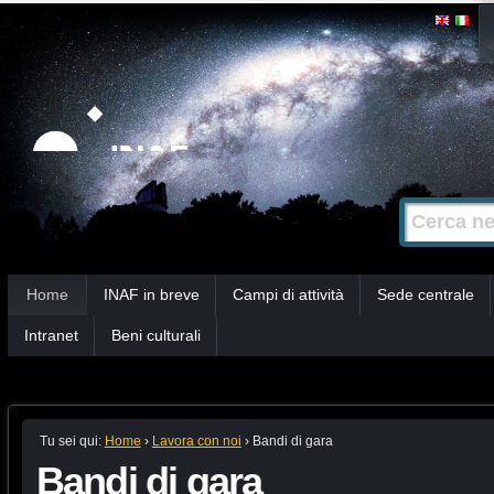
Salta
Strumenti
personali
ai
contenuti.
|
Salta
alla
Cerca nel s
Ricerca
navigazione
avanzata…
Sezioni
Home
INAF in breve
Campi di attività
Sede centrale
Intranet
Beni culturali
Tu sei qui:
Home
›
Lavora con noi
›
Bandi di gara
Bandi di gara