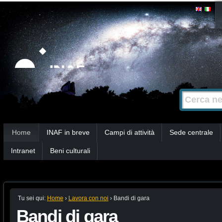
Salta
Strumenti
personali
ai
contenuti.
|
Salta
alla
Cerca nel s
Ricerca
navigazione
avanzata…
Sezioni
Home
INAF in breve
Campi di attività
Sede centrale
Intranet
Beni culturali
Tu sei qui:
Home
›
Lavora con noi
›
Bandi di gara
Bandi di gara