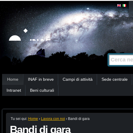
Salta
Strumenti
personali
ai
contenuti.
|
Salta
alla
Cerca nel s
Ricerca
navigazione
avanzata…
Sezioni
Home
INAF in breve
Campi di attività
Sede centrale
Intranet
Beni culturali
Tu sei qui:
Home
›
Lavora con noi
›
Bandi di gara
Bandi di gara