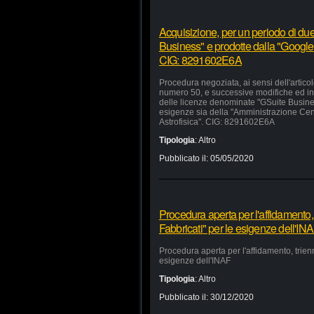
Acquisizione, per un periodo di due
Business" e prodotte dalla "Google 
CIG: 8291602E6A
Procedura negoziata, ai sensi dell'artico
numero 50, e successive modifiche ed inte
delle licenze denominate "GSuite Busines
esigenze sia della "Amministrazione Centra
Astrofisica". CIG: 8291602E6A
Tipologia
:
Altro
Pubblicato il:
05/05/2020
Procedura aperta per l'affidamento,
Fabbricati" per le esigenze dell'IN
Procedura aperta per l'affidamento, trien
esigenze dell'INAF
Tipologia
:
Altro
Pubblicato il:
30/12/2020