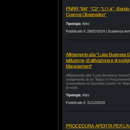
PNRR "M4", "C2", "LI 1.4" - Bando
Cosmos Observation"
Tipologia
:
Altro
Pubblicato il:
28/02/2024
| Scadenza ter
Affidamento alla "Luiss Business Sc
istituzione, di attivazione e di svo
Management"
Affidamento alla "Luiss Business School" d
svolgimento di un "Major in Procurement
Universitario di Secondo Livello" in "Man
di ruolo.
Tipologia
:
Altro
Pubblicato il:
31/12/2020
PROCEDURA APERTA PER L'APP