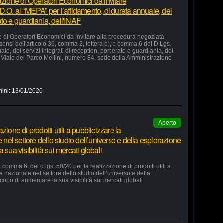
azione di Operatori Economici da invitare
D.O. al “MEPA” per l’affidamento, di durata annuale, dei
rato e guardiania, dell'INAF
e di Operatori Economici da invitare alla procedura negoziata
 sensi dell'articolo 36, comma 2, lettera b), e comma 6 del D.Lgs.
le, dei servizi integrati di reception, portierato e guardiania, del
Viale del Parco Mellini, numero 84, sede della Amministrazione
mini:
13/01/2020
Aperto
ione di prodotti utili a pubblicizzare la
e nel settore dello studio dell’universo e della esplorazione
 sua visibilità sui mercati globali
 comma 6, del d.lgs. 50/20 per la realizzazione di prodotti utili a
ia nazionale nel settore dello studio dell’universo e della
copo di aumentare la sua visibilità sui mercati globali