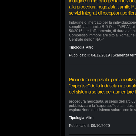
Indagine di mercato per la individu
alla procedura negoziata tramite R.
servizi integrati di reception, portie
Indagine di mercato per la individuazion
semplificata tramite R.D.O. al “MEPA”, ai
50/2016 per l’affidamento, di durata annua
Complesso Immobiliare sito a Roma, nel 
Centrale dello "INAF"
Tipologia
:
Altro
Pubblicato il:
04/12/2019
| Scadenza ter
Procedura negoziata, per la realizzaz
"expertise" della industria nazional
del sistema solare, per aumentare la
procedura negoziata, ai sensi dell'art. 63,
pubblicizzare la "expertise" della industr
esplorazione del sistema solare, con lo s
Tipologia
:
Altro
Pubblicato il:
09/10/2020