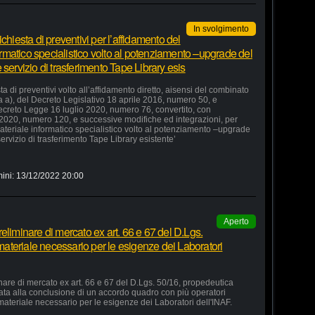
In svolgimento
chiesta di preventivi per l’affidamento del
formatico specialistico volto al potenziamento –upgrade del
servizio di trasferimento Tape Library esis
a di preventivi volto all’affidamento diretto, aisensi del combinato
ra a), del Decreto Legislativo 18 aprile 2016, numero 50, e
 Decreto Legge 16 luglio 2020, numero 76, convertito, con
 2020, numero 120, e successive modifiche ed integrazioni, per
 materiale informatico specialistico volto al potenziamento –upgrade
ervizio di trasferimento Tape Library esistente’
ini:
13/12/2022 20:00
Aperto
eliminare di mercato ex art. 66 e 67 del D.Lgs.
 materiale necessario per le esigenze dei Laboratori
nare di mercato ex art. 66 e 67 del D.Lgs. 50/16, propedeutica
zata alla conclusione di un accordo quadro con più operatori
 materiale necessario per le esigenze dei Laboratori dell'INAF.