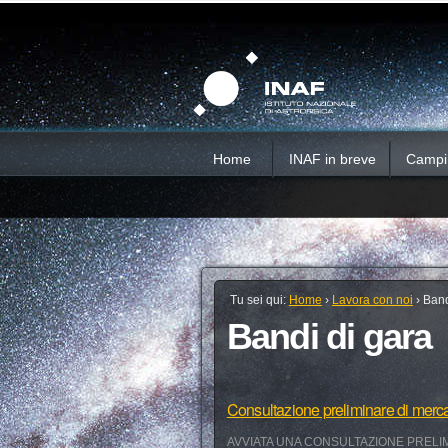
Salta
Strumenti
Sezioni
personali
ai
contenuti.
|
Salta
alla
navigazione
Home
INAF in breve
Campi d
Tu sei qui:
Home
›
Lavora con noi
›
Band
Bandi di gara
Consultazione preliminare di merc
AVVIATA UNA CONSULTAZIONE PRELIM