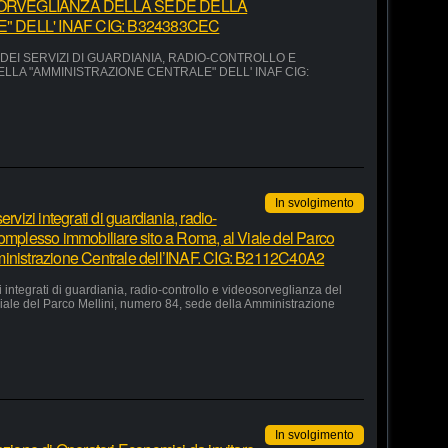
ORVEGLIANZA DELLA SEDE DELLA
 DELL' INAF CIG: B324383CEC
EI SERVIZI DI GUARDIANIA, RADIO-CONTROLLO E
LA "AMMINISTRAZIONE CENTRALE" DELL' INAF CIG:
In svolgimento
rvizi integrati di guardiania, radio-
complesso immobiliare sito a Roma, al Viale del Parco
ministrazione Centrale dell’INAF. CIG: B2112C40A2
 integrati di guardiania, radio-controllo e videosorveglianza del
iale del Parco Mellini, numero 84, sede della Amministrazione
In svolgimento