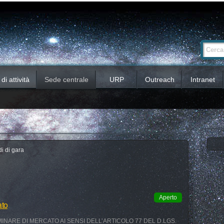
Ricerca
Cerca nel 
avanzata…
i attività
Sede centrale
URP
Outreach
Intranet
i di gara
Aperto
ato
INARE DI MERCATO AI SENSI DELL’ARTICOLO 77 DEL D.LGS.