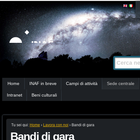
Salta
Strumenti
personali
ai
contenuti.
|
Salta
alla
Cerca nel s
Ricerca
navigazione
avanzata…
Sezioni
Home
INAF in breve
Campi di attività
Sede centrale
Intranet
Beni culturali
Tu sei qui:
Home
›
Lavora con noi
›
Bandi di gara
Bandi di gara