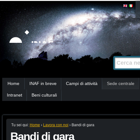
Salta
Strumenti
personali
ai
contenuti.
|
Salta
alla
Cerca nel s
Ricerca
navigazione
avanzata…
Sezioni
Home
INAF in breve
Campi di attività
Sede centrale
Intranet
Beni culturali
Tu sei qui:
Home
›
Lavora con noi
›
Bandi di gara
Bandi di gara