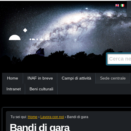
Salta
Strumenti
personali
ai
contenuti.
|
Salta
alla
Cerca nel s
Ricerca
navigazione
avanzata…
Sezioni
Home
INAF in breve
Campi di attività
Sede centrale
Intranet
Beni culturali
Tu sei qui:
Home
›
Lavora con noi
›
Bandi di gara
Bandi di gara