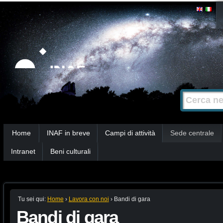
Salta
Strumenti
personali
ai
contenuti.
|
Salta
alla
Cerca nel s
Ricerca
navigazione
avanzata…
Sezioni
Home
INAF in breve
Campi di attività
Sede centrale
Intranet
Beni culturali
Tu sei qui:
Home
›
Lavora con noi
›
Bandi di gara
Bandi di gara