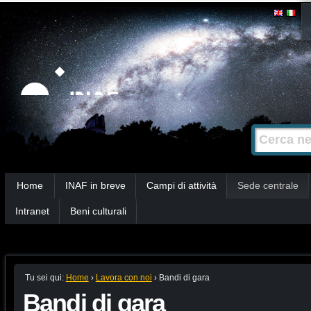
Salta
Strumenti
personali
ai
contenuti.
|
Salta
alla
Cerca nel s
Ricerca
navigazione
avanzata…
Sezioni
Home
INAF in breve
Campi di attività
Sede centrale
Intranet
Beni culturali
Tu sei qui:
Home
›
Lavora con noi
›
Bandi di gara
Bandi di gara