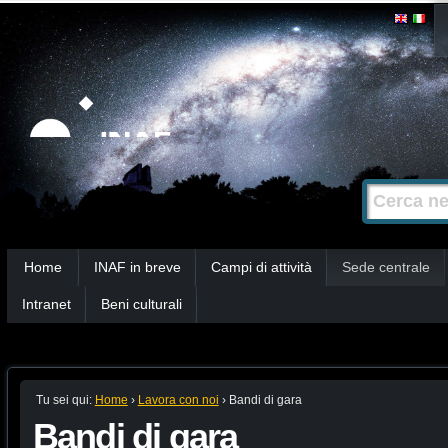
Salta
Strumenti
personali
ai
contenuti.
|
Salta
alla
Cerca nel s
Ricerca
navigazione
avanzata…
Sezioni
Home
INAF in breve
Campi di attività
Sede centrale
Intranet
Beni culturali
Tu sei qui:
Home
›
Lavora con noi
›
Bandi di gara
Bandi di gara