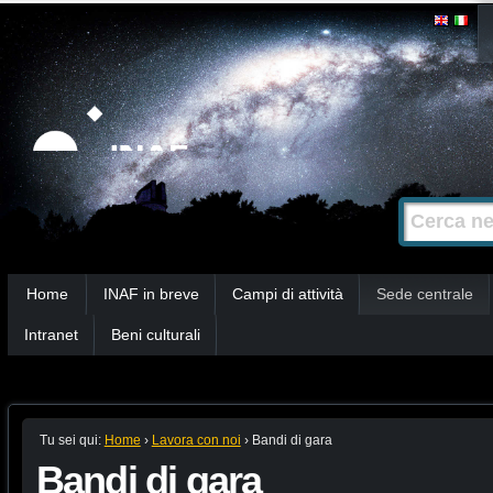
Salta
Strumenti
personali
ai
contenuti.
|
Salta
alla
Cerca nel s
Ricerca
navigazione
avanzata…
Sezioni
Home
INAF in breve
Campi di attività
Sede centrale
Intranet
Beni culturali
Tu sei qui:
Home
›
Lavora con noi
›
Bandi di gara
Bandi di gara