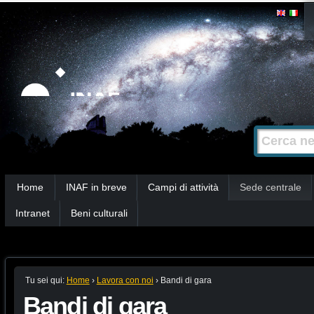
Salta
Strumenti
personali
ai
contenuti.
|
Salta
alla
Cerca nel s
Ricerca
navigazione
avanzata…
Sezioni
Home
INAF in breve
Campi di attività
Sede centrale
Intranet
Beni culturali
Tu sei qui:
Home
›
Lavora con noi
›
Bandi di gara
Bandi di gara