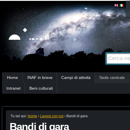
Salta
Strumenti
personali
ai
contenuti.
|
Salta
alla
Cerca nel s
Ricerca
navigazione
avanzata…
Sezioni
Home
INAF in breve
Campi di attività
Sede centrale
Intranet
Beni culturali
Tu sei qui:
Home
›
Lavora con noi
›
Bandi di gara
Bandi di gara