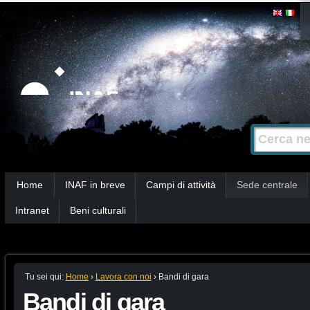
Salta
Strumenti
personali
ai
contenuti.
|
Salta
alla
Cerca nel s
Ricerca
navigazione
avanzata…
Sezioni
Home
INAF in breve
Campi di attività
Sede centrale
Intranet
Beni culturali
Tu sei qui:
Home
›
Lavora con noi
›
Bandi di gara
Bandi di gara