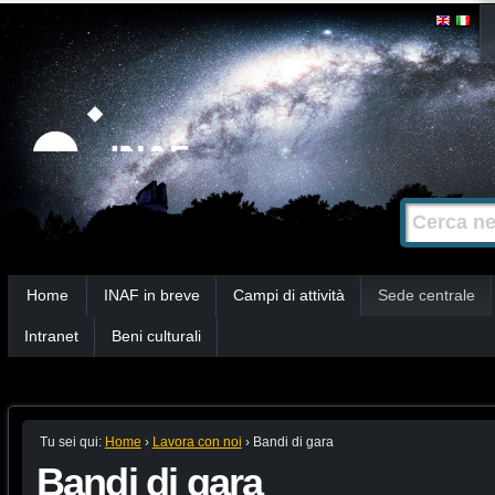
Salta
Strumenti
personali
ai
contenuti.
|
Salta
alla
Cerca nel s
Ricerca
navigazione
avanzata…
Sezioni
Home
INAF in breve
Campi di attività
Sede centrale
Intranet
Beni culturali
Tu sei qui:
Home
›
Lavora con noi
›
Bandi di gara
Bandi di gara