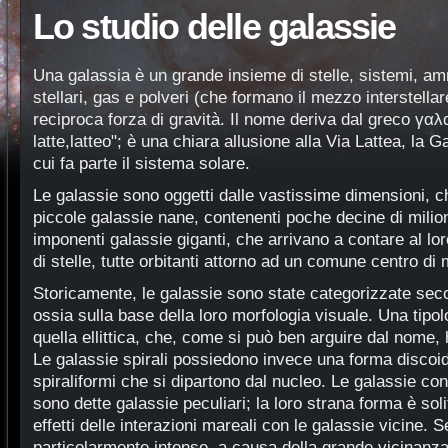
Lo studio delle galassie
Una galassia è un grande insieme di stelle, sistemi, a
stellari, gas e polveri (che formano il mezzo interstellar
reciproca forza di gravità. Il nome deriva dal greco γαλα
latte,latteo"; è una chiara allusione alla Via Lattea, la 
cui fa parte il sistema solare.
Le galassie sono oggetti dalle vastissime dimensioni, ch
piccole galassie nane, contenenti poche decine di milioni 
imponenti galassie giganti, che arrivano a contare al lor
di stelle, tutte orbitanti attorno ad un comune centro di
Storicamente, le galassie sono state categorizzate sec
ossia sulla base della loro morfologia visuale. Una tipol
quella ellittica, che, come si può ben arguire dal nome, h
Le galassie spirali possiedono invece una forma discoid
spiraliformi che si dipartono dal nucleo. Le galassie con
sono dette galassie peculiari; la loro strana forma è soli
effetti delle interazioni mareali con le galassie vicine. S
particolarmente intense, a causa della grande vicinanza t