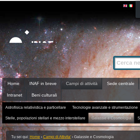
Salta
Strumenti
personali
ai
contenuti.
|
Salta
alla
Cerca nel s
Ricerca
navigazione
avanzata…
Sezioni
Home
INAF in breve
Campi di attività
Sede centrale
Intranet
Beni culturali
Astrofisica relativistica e particellare
Tecnologie avanzate e strumentazione
Stelle, popolazioni stellari e mezzo interstellare
Galassie e Cosmologia
S
Tu sei qui:
Home
›
Campi di Attivita'
›
Galassie e Cosmologia