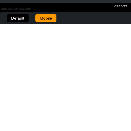
CREDITS
Realizzato con Plone & Python
Default
Mobile