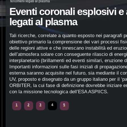
fenomeni legati al plasma
Eventi coronali esplosivi e 
legati al plasma
Tali ricerche, correlate a quanto esposto nei paragrafi
obiettivo primario la comprensione dei vari processi fisi
delle regioni attive e che innescano instabilità ed eruzi
dell’atmosfera solare con conseguente rilascio di energ
interplanetario (brillamenti ed eventi similari, eruzione
Importanti informazioni sulle fasi iniziali di propagazi
esterna saranno acquisite nel futuro, sia mediante il co
UV, proposto e disegnato da un gruppo italiano per il ‘
ORBITER, la cui fase di definizione dovrebbe iniziare en
con la missione tecnologica dell’ESA ASPIICS.
1
2
3
4
5