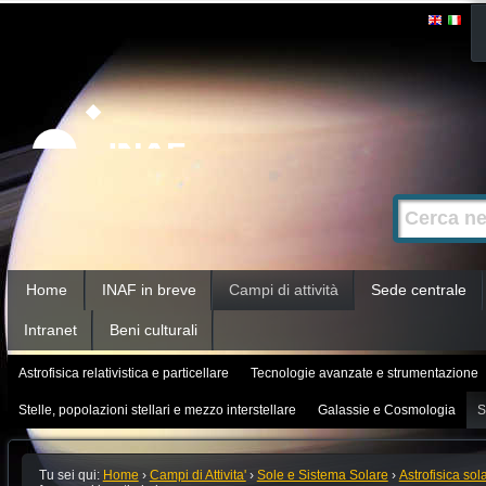
Salta
Strumenti
personali
ai
contenuti.
|
Salta
alla
Cerca nel s
Ricerca
navigazione
avanzata…
Sezioni
Home
INAF in breve
Campi di attività
Sede centrale
Intranet
Beni culturali
Astrofisica relativistica e particellare
Tecnologie avanzate e strumentazione
Stelle, popolazioni stellari e mezzo interstellare
Galassie e Cosmologia
S
Tu sei qui:
Home
›
Campi di Attivita'
›
Sole e Sistema Solare
›
Astrofisica sol