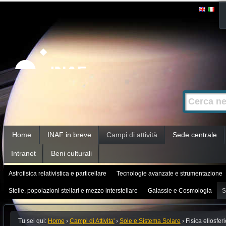
Salta
Strumenti
personali
ai
contenuti.
|
Salta
alla
Cerca nel s
Ricerca
navigazione
avanzata…
Sezioni
Home
INAF in breve
Campi di attività
Sede centrale
Intranet
Beni culturali
Astrofisica relativistica e particellare
Tecnologie avanzate e strumentazione
Stelle, popolazioni stellari e mezzo interstellare
Galassie e Cosmologia
S
Tu sei qui:
Home
›
Campi di Attivita'
›
Sole e Sistema Solare
›
Fisica eliosfer