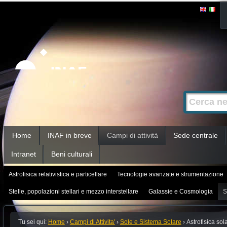
Salta
Strumenti
personali
ai
contenuti.
|
Salta
alla
Cerca nel s
Ricerca
navigazione
avanzata…
Sezioni
Home
INAF in breve
Campi di attività
Sede centrale
Intranet
Beni culturali
Astrofisica relativistica e particellare
Tecnologie avanzate e strumentazione
Stelle, popolazioni stellari e mezzo interstellare
Galassie e Cosmologia
S
Tu sei qui:
Home
›
Campi di Attivita'
›
Sole e Sistema Solare
›
Astrofisica sol