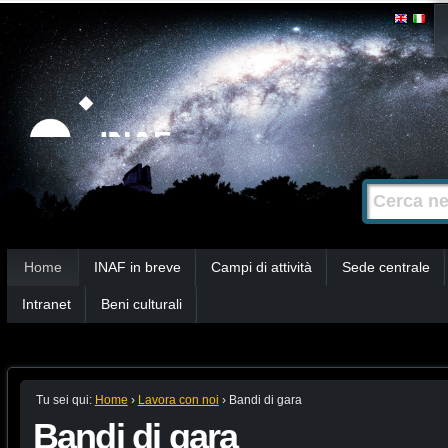
Salta
Strumenti
personali
ai
contenuti.
|
Salta
alla
Cerca nel s
Ricerca
navigazione
avanzata…
Sezioni
Home
INAF in breve
Campi di attività
Sede centrale
Intranet
Beni culturali
Tu sei qui:
Home
›
Lavora con noi
›
Bandi di gara
Bandi di gara