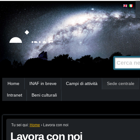
Salta
Strumenti
personali
ai
contenuti.
|
Salta
alla
Cerca nel s
Ricerca
navigazione
avanzata…
Sezioni
Home
INAF in breve
Campi di attività
Sede centrale
Intranet
Beni culturali
Tu sei qui:
Home
›
Lavora con noi
Lavora con noi