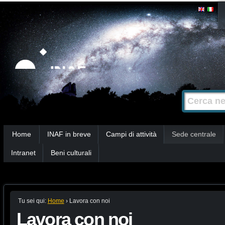
Salta
Strumenti
personali
ai
contenuti.
|
Salta
alla
Cerca nel s
Ricerca
navigazione
avanzata…
Sezioni
Home
INAF in breve
Campi di attività
Sede centrale
Intranet
Beni culturali
Tu sei qui:
Home
›
Lavora con noi
Lavora con noi