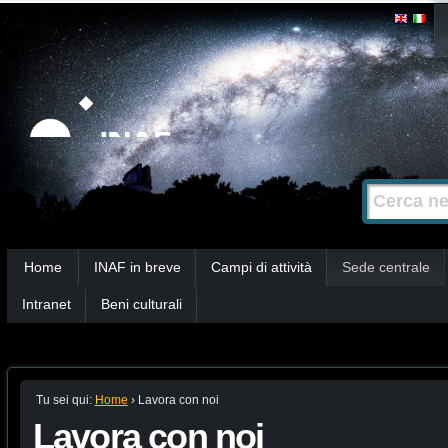
Salta
Strumenti
personali
ai
contenuti.
|
Salta
alla
Cerca nel s
Ricerca
navigazione
avanzata…
Sezioni
Home
INAF in breve
Campi di attività
Sede centrale
Intranet
Beni culturali
Tu sei qui:
Home
›
Lavora con noi
Lavora con noi