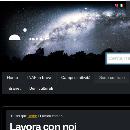
Salta
Strumenti
personali
ai
contenuti.
|
Salta
alla
Cerca nel s
Ricerca
navigazione
avanzata…
Sezioni
Home
INAF in breve
Campi di attività
Sede centrale
Intranet
Beni culturali
Tu sei qui:
Home
›
Lavora con noi
Lavora con noi