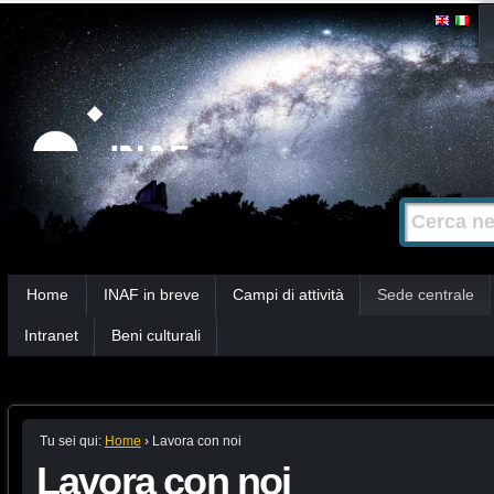
Salta
Strumenti
personali
ai
contenuti.
|
Salta
alla
Cerca nel s
Ricerca
navigazione
avanzata…
Sezioni
Home
INAF in breve
Campi di attività
Sede centrale
Intranet
Beni culturali
Tu sei qui:
Home
›
Lavora con noi
Lavora con noi