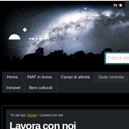
Salta
Strumenti
personali
ai
contenuti.
|
Salta
alla
Cerca nel s
Ricerca
navigazione
avanzata…
Sezioni
Home
INAF in breve
Campi di attività
Sede centrale
Intranet
Beni culturali
Tu sei qui:
Home
›
Lavora con noi
Lavora con noi