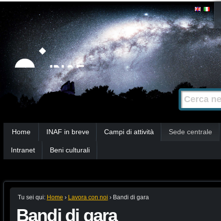
Salta
Strumenti
personali
ai
contenuti.
|
Salta
alla
Cerca nel s
Ricerca
navigazione
avanzata…
Sezioni
Home
INAF in breve
Campi di attività
Sede centrale
Intranet
Beni culturali
Tu sei qui:
Home
›
Lavora con noi
›
Bandi di gara
Bandi di gara