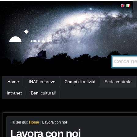
Salta
Strumenti
personali
ai
contenuti.
|
Salta
alla
Cerca nel s
Ricerca
navigazione
avanzata…
Sezioni
Home
INAF in breve
Campi di attività
Sede centrale
Intranet
Beni culturali
Tu sei qui:
Home
›
Lavora con noi
Lavora con noi