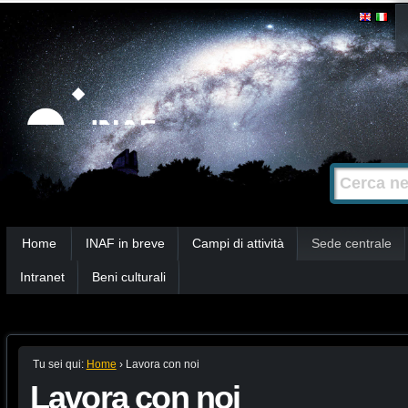
Salta
Strumenti
personali
ai
contenuti.
|
Salta
alla
Cerca nel s
Ricerca
navigazione
avanzata…
Sezioni
Home
INAF in breve
Campi di attività
Sede centrale
Intranet
Beni culturali
Tu sei qui:
Home
›
Lavora con noi
Lavora con noi