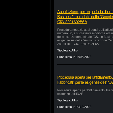
Acquisizione, per un periodo di due
Business" e prodotte dalla "Google 
CIG: 8291602E6A
Procedura negoziata, ai sensi dell'artico
numero 50, e successive modifiche ed inte
delle licenze denominate "GSuite Busines
esigenze sia della "Amministrazione Centra
Astrofisica". CIG: 8291602E6A
Tipologia
:
Altro
Pubblicato il:
05/05/2020
Procedura aperta per l'affidamento,
Fabbricati" per le esigenze dell'IN
Procedura aperta per l'affidamento, trien
esigenze dell'INAF
Tipologia
:
Altro
Pubblicato il:
30/12/2020