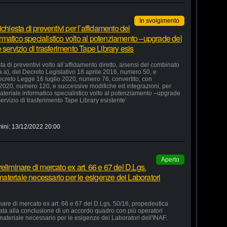
In svolgimento
chiesta di preventivi per l’affidamento del
formatico specialistico volto al potenziamento –upgrade del
servizio di trasferimento Tape Library esis
a di preventivi volto all’affidamento diretto, aisensi del combinato
ra a), del Decreto Legislativo 18 aprile 2016, numero 50, e
 Decreto Legge 16 luglio 2020, numero 76, convertito, con
 2020, numero 120, e successive modifiche ed integrazioni, per
 materiale informatico specialistico volto al potenziamento –upgrade
ervizio di trasferimento Tape Library esistente’
ini:
13/12/2022 20:00
Aperto
eliminare di mercato ex art. 66 e 67 del D.Lgs.
 materiale necessario per le esigenze dei Laboratori
nare di mercato ex art. 66 e 67 del D.Lgs. 50/16, propedeutica
zata alla conclusione di un accordo quadro con più operatori
 materiale necessario per le esigenze dei Laboratori dell'INAF.