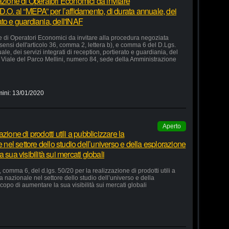
azione di Operatori Economici da invitare
D.O. al “MEPA” per l’affidamento, di durata annuale, dei
rato e guardiania, dell'INAF
e di Operatori Economici da invitare alla procedura negoziata
 sensi dell'articolo 36, comma 2, lettera b), e comma 6 del D.Lgs.
le, dei servizi integrati di reception, portierato e guardiania, del
Viale del Parco Mellini, numero 84, sede della Amministrazione
mini:
13/01/2020
Aperto
ione di prodotti utili a pubblicizzare la
e nel settore dello studio dell’universo e della esplorazione
 sua visibilità sui mercati globali
 comma 6, del d.lgs. 50/20 per la realizzazione di prodotti utili a
ia nazionale nel settore dello studio dell’universo e della
copo di aumentare la sua visibilità sui mercati globali