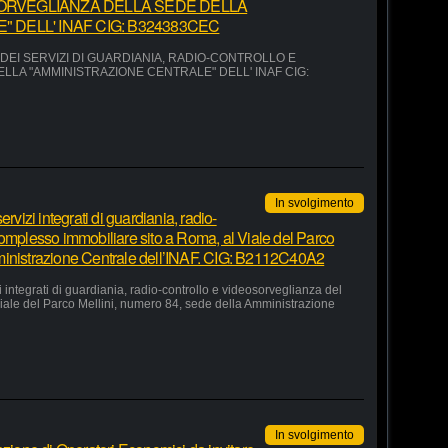
ORVEGLIANZA DELLA SEDE DELLA
 DELL' INAF CIG: B324383CEC
EI SERVIZI DI GUARDIANIA, RADIO-CONTROLLO E
LA "AMMINISTRAZIONE CENTRALE" DELL' INAF CIG:
In svolgimento
rvizi integrati di guardiania, radio-
complesso immobiliare sito a Roma, al Viale del Parco
ministrazione Centrale dell’INAF. CIG: B2112C40A2
 integrati di guardiania, radio-controllo e videosorveglianza del
iale del Parco Mellini, numero 84, sede della Amministrazione
In svolgimento