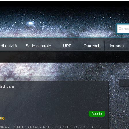
Ricerca
Cerca nel 
avanzata…
i attività
Sede centrale
URP
Outreach
Intranet
i di gara
Aperto
ato
INARE DI MERCATO AI SENSI DELL’ARTICOLO 77 DEL D.LGS.