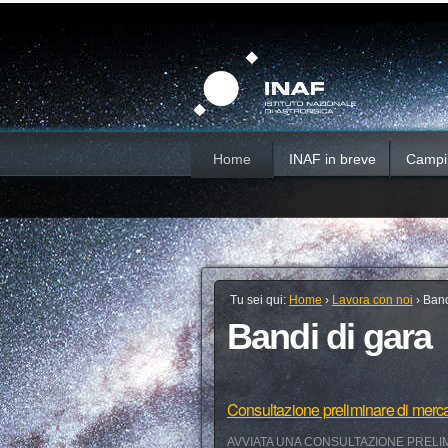
Salta
Strumenti
Sezioni
personali
ai
contenuti.
|
Salta
alla
navigazione
Home
INAF in breve
Campi d
Tu sei qui:
Home
›
Lavora con noi
›
Band
Bandi di gara
Consultazione preliminare di merc
AVVIATA UNA CONSULTAZIONE PRELIM