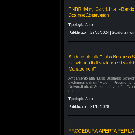
PNRR "M4", "C2", "LI 1.4" - Bando
Cosmos Observation"
Tipologia
:
Altro
Pubblicato il:
28/02/2024
| Scadenza ter
Affidamento alla "Luiss Business Sc
istituzione, di attivazione e di svo
Management"
Affidamento alla "Luiss Business School" d
svolgimento di un "Major in Procurement
Universitario di Secondo Livello" in "Man
di ruolo.
Tipologia
:
Altro
Pubblicato il:
31/12/2020
PROCEDURA APERTA PER L'APP