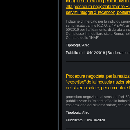
Indagine di mercato per la individu
alla procedura negoziata tramite R.
servizi integrati di reception, portie
Indagine di mercato per la individuazion
semplificata tramite R.D.O. al “MEPA”, ai
50/2016 per l’affidamento, di durata annua
Complesso Immobiliare sito a Roma, nel 
Centrale dello "INAF"
Tipologia
:
Altro
Pubblicato il:
04/12/2019
| Scadenza ter
Procedura negoziata, per la realizzaz
"expertise" della industria nazional
del sistema solare, per aumentare la
procedura negoziata, ai sensi dell'art. 63,
pubblicizzare la "expertise" della industr
esplorazione del sistema solare, con lo s
Tipologia
:
Altro
Pubblicato il:
09/10/2020