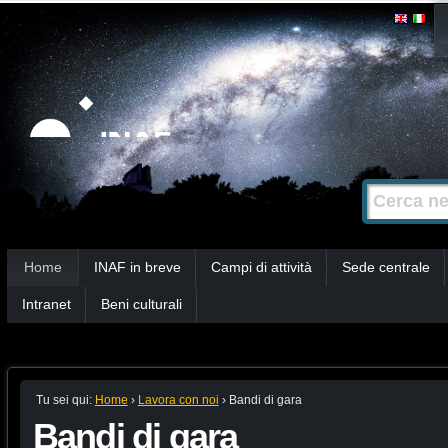
Salta
Strumenti
personali
ai
contenuti.
|
Salta
alla
Cerca nel s
Ricerca
navigazione
avanzata…
Sezioni
Home
INAF in breve
Campi di attività
Sede centrale
Intranet
Beni culturali
Tu sei qui:
Home
›
Lavora con noi
›
Bandi di gara
Bandi di gara