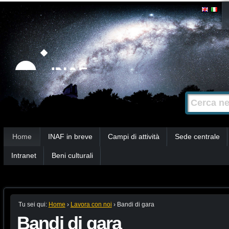
Salta
Strumenti
personali
ai
contenuti.
|
Salta
alla
Cerca nel s
Ricerca
navigazione
avanzata…
Sezioni
Home
INAF in breve
Campi di attività
Sede centrale
Intranet
Beni culturali
Tu sei qui:
Home
›
Lavora con noi
›
Bandi di gara
Bandi di gara