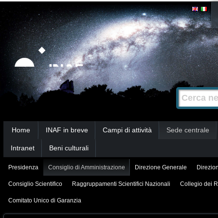
Salta
Strumenti
personali
ai
contenuti.
|
Salta
alla
Cerca nel s
Ricerca
navigazione
avanzata…
Sezioni
Home
INAF in breve
Campi di attività
Sede centrale
Intranet
Beni culturali
Presidenza
Consiglio di Amministrazione
Direzione Generale
Direzion
Consiglio Scientifico
Raggruppamenti Scientifici Nazionali
Collegio dei R
Comitato Unico di Garanzia