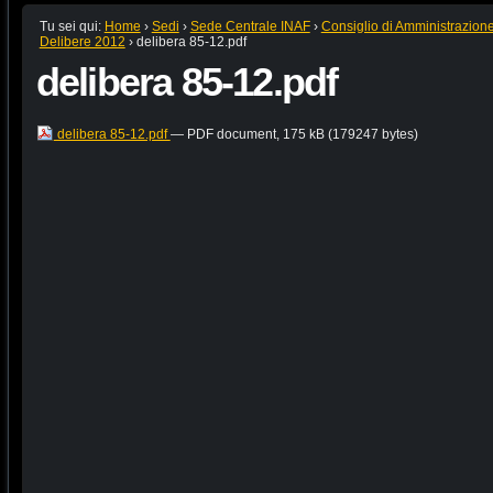
Tu sei qui:
Home
›
Sedi
›
Sede Centrale INAF
›
Consiglio di Amministrazion
Delibere 2012
›
delibera 85-12.pdf
delibera 85-12.pdf
delibera 85-12.pdf
— PDF document, 175 kB (179247 bytes)