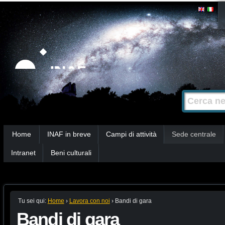
Salta
Strumenti
personali
ai
contenuti.
|
Salta
alla
Cerca nel s
Ricerca
navigazione
avanzata…
Sezioni
Home
INAF in breve
Campi di attività
Sede centrale
Intranet
Beni culturali
Tu sei qui:
Home
›
Lavora con noi
›
Bandi di gara
Bandi di gara