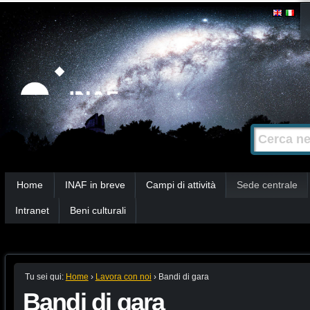
Salta
Strumenti
personali
ai
contenuti.
|
Salta
alla
Cerca nel s
Ricerca
navigazione
avanzata…
Sezioni
Home
INAF in breve
Campi di attività
Sede centrale
Intranet
Beni culturali
Tu sei qui:
Home
›
Lavora con noi
›
Bandi di gara
Bandi di gara