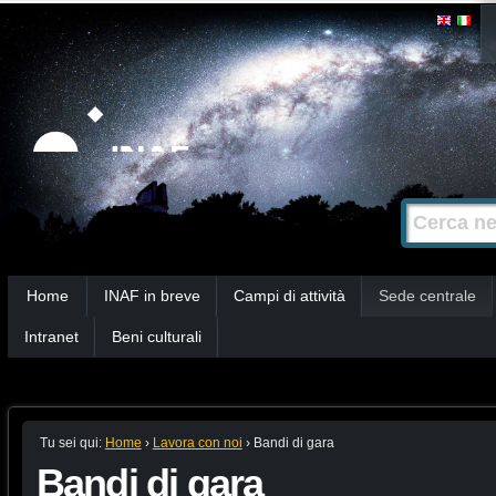
Salta
Strumenti
personali
ai
contenuti.
|
Salta
alla
Cerca nel s
Ricerca
navigazione
avanzata…
Sezioni
Home
INAF in breve
Campi di attività
Sede centrale
Intranet
Beni culturali
Tu sei qui:
Home
›
Lavora con noi
›
Bandi di gara
Bandi di gara