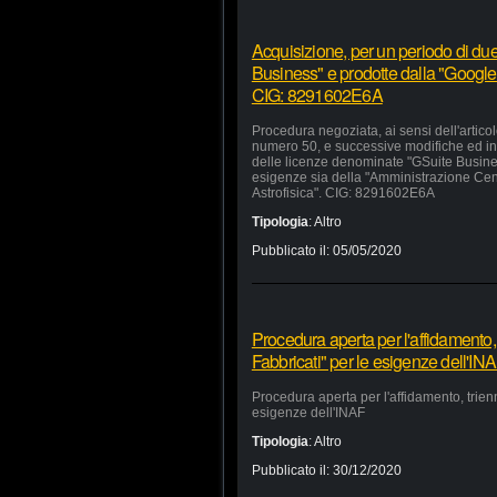
Acquisizione, per un periodo di due
Business" e prodotte dalla "Google 
CIG: 8291602E6A
Procedura negoziata, ai sensi dell'artico
numero 50, e successive modifiche ed inte
delle licenze denominate "GSuite Busines
esigenze sia della "Amministrazione Centra
Astrofisica". CIG: 8291602E6A
Tipologia
:
Altro
Pubblicato il:
05/05/2020
Procedura aperta per l'affidamento,
Fabbricati" per le esigenze dell'IN
Procedura aperta per l'affidamento, trien
esigenze dell'INAF
Tipologia
:
Altro
Pubblicato il:
30/12/2020