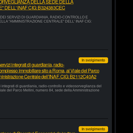
ORVEGLIANZA DELLA SEDE DELLA
 DELL' INAF CIG: B324383CEC
EI SERVIZI DI GUARDIANIA, RADIO-CONTROLLO E
LA "AMMINISTRAZIONE CENTRALE" DELL' INAF CIG:
In svolgimento
rvizi integrati di guardiania, radio-
complesso immobiliare sito a Roma, al Viale del Parco
ministrazione Centrale dell’INAF. CIG: B2112C40A2
 integrati di guardiania, radio-controllo e videosorveglianza del
iale del Parco Mellini, numero 84, sede della Amministrazione
In svolgimento