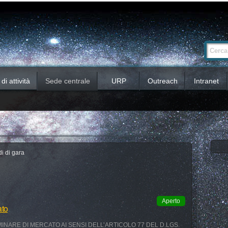
Ricerca
Cerca nel 
avanzata…
i attività
Sede centrale
URP
Outreach
Intranet
i di gara
Aperto
ato
INARE DI MERCATO AI SENSI DELL’ARTICOLO 77 DEL D.LGS.