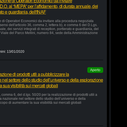
azione di Operatori Economici da invitare
D.O. al “MEPA” per l’affidamento, di durata annuale, dei
rato e guardiania, dell'INAF
e di Operatori Economici da invitare alla procedura negoziata
 sensi dell'articolo 36, comma 2, lettera b), e comma 6 del D.Lgs.
le, dei servizi integrati di reception, portierato e guardiania, del
Viale del Parco Mellini, numero 84, sede della Amministrazione
mini:
13/01/2020
Aperto
ione di prodotti utili a pubblicizzare la
e nel settore dello studio dell’universo e della esplorazione
 sua visibilità sui mercati globali
 comma 6, del d.lgs. 50/20 per la realizzazione di prodotti utili a
ia nazionale nel settore dello studio dell’universo e della
copo di aumentare la sua visibilità sui mercati globali