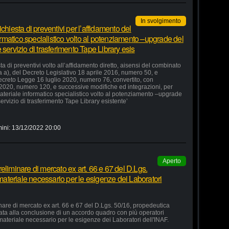
In svolgimento
chiesta di preventivi per l’affidamento del
formatico specialistico volto al potenziamento –upgrade del
servizio di trasferimento Tape Library esis
a di preventivi volto all’affidamento diretto, aisensi del combinato
ra a), del Decreto Legislativo 18 aprile 2016, numero 50, e
 Decreto Legge 16 luglio 2020, numero 76, convertito, con
 2020, numero 120, e successive modifiche ed integrazioni, per
 materiale informatico specialistico volto al potenziamento –upgrade
ervizio di trasferimento Tape Library esistente’
ini:
13/12/2022 20:00
Aperto
eliminare di mercato ex art. 66 e 67 del D.Lgs.
 materiale necessario per le esigenze dei Laboratori
nare di mercato ex art. 66 e 67 del D.Lgs. 50/16, propedeutica
zata alla conclusione di un accordo quadro con più operatori
 materiale necessario per le esigenze dei Laboratori dell'INAF.