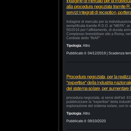
Indagine di mercato per la individu
alla procedura negoziata tramite R.
servizi integrati di reception, portie
Indagine di mercato per la individuazion
semplificata tramite R.D.O. al “MEPA”, ai
50/2016 per l’affidamento, di durata annua
Complesso Immobiliare sito a Roma, nel 
Centrale dello "INAF"
Tipologia
:
Altro
Pubblicato il:
04/12/2019
| Scadenza ter
Procedura negoziata, per la realizzaz
"expertise" della industria nazional
del sistema solare, per aumentare la
procedura negoziata, ai sensi dell'art. 63,
pubblicizzare la "expertise" della industr
esplorazione del sistema solare, con lo s
Tipologia
:
Altro
Pubblicato il:
09/10/2020