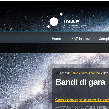
Salta
Strumenti
Sezioni
personali
ai
contenuti.
|
Salta
alla
navigazione
Home
INAF in breve
Campi d
Tu sei qui:
Home
›
Lavora con noi
›
Band
Bandi di gara
Consultazione preliminare di merc
AVVIATA UNA CONSULTAZIONE PRELIM