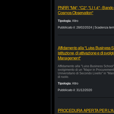
PNRR "M4", "C2", "LI 1.4" - Bando
Cosmos Observation"
Tipologia
:
Altro
Pubblicato il:
28/02/2024
| Scadenza ter
Affidamento alla "Luiss Business Sc
istituzione, di attivazione e di svo
Management"
Affidamento alla "Luiss Business School" d
svolgimento di un "Major in Procurement
Universitario di Secondo Livello" in "Man
di ruolo.
Tipologia
:
Altro
Pubblicato il:
31/12/2020
PROCEDURA APERTA PER L'APP