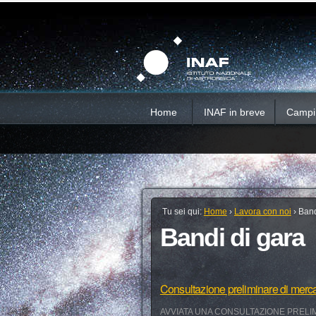
Salta
Strumenti
Sezioni
personali
ai
contenuti.
|
Salta
alla
navigazione
Home
INAF in breve
Campi d
Tu sei qui:
Home
›
Lavora con noi
›
Band
Bandi di gara
Consultazione preliminare di merc
AVVIATA UNA CONSULTAZIONE PRELIM