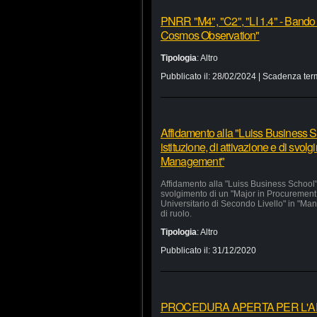
PNRR "M4", "C2", "LI 1.4" - Bando
Cosmos Observation"
Tipologia
:
Altro
Pubblicato il:
28/02/2024
| Scadenza ter
Affidamento alla "Luiss Business Sc
istituzione, di attivazione e di svo
Management"
Affidamento alla "Luiss Business School" d
svolgimento di un "Major in Procurement
Universitario di Secondo Livello" in "Man
di ruolo.
Tipologia
:
Altro
Pubblicato il:
31/12/2020
PROCEDURA APERTA PER L'APP