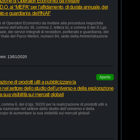
azione di Operatori Economici da invitare
D.O. al “MEPA” per l’affidamento, di durata annuale, dei
rato e guardiania, dell'INAF
e di Operatori Economici da invitare alla procedura negoziata
 sensi dell'articolo 36, comma 2, lettera b), e comma 6 del D.Lgs.
le, dei servizi integrati di reception, portierato e guardiania, del
Viale del Parco Mellini, numero 84, sede della Amministrazione
mini:
13/01/2020
Aperto
ione di prodotti utili a pubblicizzare la
e nel settore dello studio dell’universo e della esplorazione
 sua visibilità sui mercati globali
 comma 6, del d.lgs. 50/20 per la realizzazione di prodotti utili a
ia nazionale nel settore dello studio dell’universo e della
copo di aumentare la sua visibilità sui mercati globali