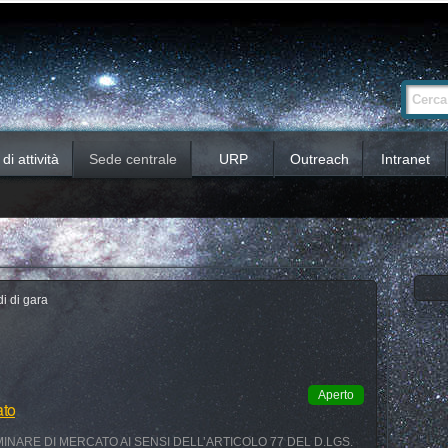
Ricerca
Cerca nel 
avanzata…
i attività
Sede centrale
URP
Outreach
Intranet
i di gara
Aperto
ato
INARE DI MERCATO AI SENSI DELL’ARTICOLO 77 DEL D.LGS.