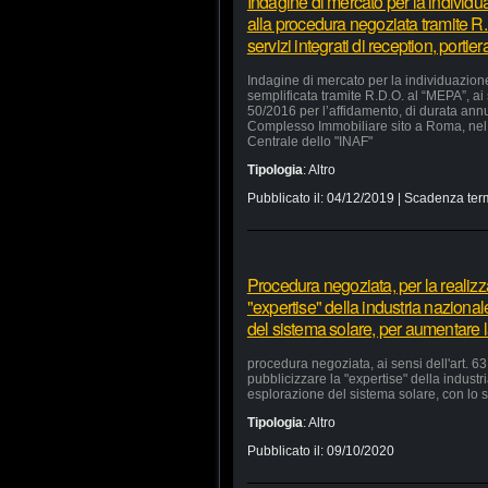
Indagine di mercato per la individu
alla procedura negoziata tramite R.
servizi integrati di reception, portie
Indagine di mercato per la individuazion
semplificata tramite R.D.O. al “MEPA”, ai
50/2016 per l’affidamento, di durata annua
Complesso Immobiliare sito a Roma, nel 
Centrale dello "INAF"
Tipologia
:
Altro
Pubblicato il:
04/12/2019
| Scadenza ter
Procedura negoziata, per la realizzaz
"expertise" della industria nazional
del sistema solare, per aumentare la
procedura negoziata, ai sensi dell'art. 63,
pubblicizzare la "expertise" della industr
esplorazione del sistema solare, con lo s
Tipologia
:
Altro
Pubblicato il:
09/10/2020