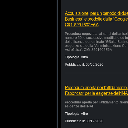
Acquisizione, per un periodo di due
Business" e prodotte dalla "Google 
CIG: 8291602E6A
Procedura negoziata, ai sensi dell'artico
numero 50, e successive modifiche ed inte
delle licenze denominate "GSuite Busines
esigenze sia della "Amministrazione Centra
Astrofisica". CIG: 8291602E6A
Tipologia
:
Altro
Pubblicato il:
05/05/2020
Procedura aperta per l'affidamento,
Fabbricati" per le esigenze dell'IN
Procedura aperta per l'affidamento, trien
esigenze dell'INAF
Tipologia
:
Altro
Pubblicato il:
30/12/2020