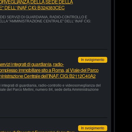
ORVEGLIANZA DELLA SEDE DELLA
 DELL' INAF CIG: B324383CEC
EI SERVIZI DI GUARDIANIA, RADIO-CONTROLLO E
LA "AMMINISTRAZIONE CENTRALE" DELL' INAF CIG:
In svolgimento
rvizi integrati di guardiania, radio-
complesso immobiliare sito a Roma, al Viale del Parco
ministrazione Centrale dell’INAF. CIG: B2112C40A2
 integrati di guardiania, radio-controllo e videosorveglianza del
iale del Parco Mellini, numero 84, sede della Amministrazione
In svolgimento