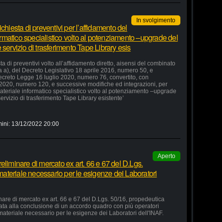
In svolgimento
chiesta di preventivi per l’affidamento del
formatico specialistico volto al potenziamento –upgrade del
servizio di trasferimento Tape Library esis
a di preventivi volto all’affidamento diretto, aisensi del combinato
ra a), del Decreto Legislativo 18 aprile 2016, numero 50, e
 Decreto Legge 16 luglio 2020, numero 76, convertito, con
 2020, numero 120, e successive modifiche ed integrazioni, per
 materiale informatico specialistico volto al potenziamento –upgrade
ervizio di trasferimento Tape Library esistente’
ini:
13/12/2022 20:00
Aperto
eliminare di mercato ex art. 66 e 67 del D.Lgs.
 materiale necessario per le esigenze dei Laboratori
nare di mercato ex art. 66 e 67 del D.Lgs. 50/16, propedeutica
zata alla conclusione di un accordo quadro con più operatori
 materiale necessario per le esigenze dei Laboratori dell'INAF.