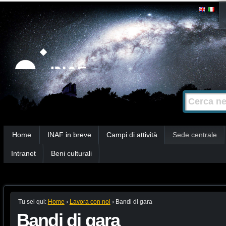
Salta
Strumenti
personali
ai
contenuti.
|
Salta
alla
Cerca nel s
Ricerca
navigazione
avanzata…
Sezioni
Home
INAF in breve
Campi di attività
Sede centrale
Intranet
Beni culturali
Tu sei qui:
Home
›
Lavora con noi
›
Bandi di gara
Bandi di gara